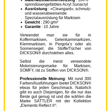
spinndüsengefärbtes Acryl Sunacryl
Ausrüstung
: «Cleangard», schmutz-
und wasserabweisende
Spezialausrüstung für Markisen
Gewicht
: 290 g/m²
Garantie
: 10 Jahre
Verwendet man sie für in
Koffermarkisen, Gelenkarmmarkizen,
Klemmarkisen, in Pergola’s oder als
Sonnensegel; die Stoffe/Tücher von
DICKSON® durchstehen alles.
Selbst die meist verwendete
Motorisierungsmarke für Markisen,
SOMFY, rät zu Stoffen von DICKSON®.
Professionelle Meinung
: Mit rund 300
Farben/Ausführungen bietet DICKSON®
etwas für jeden Geschmack. Natürlich
gibt es auch Diejenigen, für die nur das
Beste gut genug ist und die wählen die
Marke SATTLER mit der Kollektion
„Elements Reflect ®“.