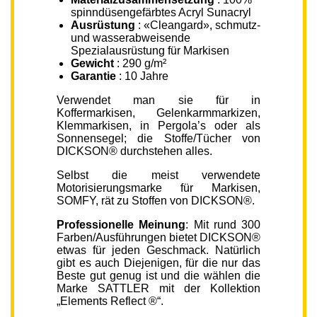
spinndüsengefärbtes Acryl Sunacryl
Ausrüstung
: «Cleangard», schmutz-
und wasserabweisende
Spezialausrüstung für Markisen
Gewicht
: 290 g/m²
Garantie
: 10 Jahre
Verwendet man sie für in
Koffermarkisen, Gelenkarmmarkizen,
Klemmarkisen, in Pergola’s oder als
Sonnensegel; die Stoffe/Tücher von
DICKSON® durchstehen alles.
Selbst die meist verwendete
Motorisierungsmarke für Markisen,
SOMFY, rät zu Stoffen von DICKSON®.
Professionelle Meinung
: Mit rund 300
Farben/Ausführungen bietet DICKSON®
etwas für jeden Geschmack. Natürlich
gibt es auch Diejenigen, für die nur das
Beste gut genug ist und die wählen die
Marke SATTLER mit der Kollektion
„Elements Reflect ®“.