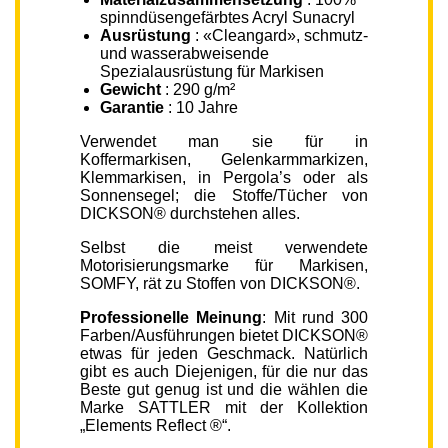
spinndüsengefärbtes Acryl Sunacryl
Ausrüstung
: «Cleangard», schmutz-
und wasserabweisende
Spezialausrüstung für Markisen
Gewicht
: 290 g/m²
Garantie
: 10 Jahre
Verwendet man sie für in
Koffermarkisen, Gelenkarmmarkizen,
Klemmarkisen, in Pergola’s oder als
Sonnensegel; die Stoffe/Tücher von
DICKSON® durchstehen alles.
Selbst die meist verwendete
Motorisierungsmarke für Markisen,
SOMFY, rät zu Stoffen von DICKSON®.
Professionelle Meinung
: Mit rund 300
Farben/Ausführungen bietet DICKSON®
etwas für jeden Geschmack. Natürlich
gibt es auch Diejenigen, für die nur das
Beste gut genug ist und die wählen die
Marke SATTLER mit der Kollektion
„Elements Reflect ®“.