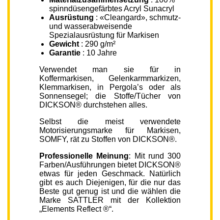
spinndüsengefärbtes Acryl Sunacryl
Ausrüstung
: «Cleangard», schmutz-
und wasserabweisende
Spezialausrüstung für Markisen
Gewicht
: 290 g/m²
Garantie
: 10 Jahre
Verwendet man sie für in
Koffermarkisen, Gelenkarmmarkizen,
Klemmarkisen, in Pergola’s oder als
Sonnensegel; die Stoffe/Tücher von
DICKSON® durchstehen alles.
Selbst die meist verwendete
Motorisierungsmarke für Markisen,
SOMFY, rät zu Stoffen von DICKSON®.
Professionelle Meinung
: Mit rund 300
Farben/Ausführungen bietet DICKSON®
etwas für jeden Geschmack. Natürlich
gibt es auch Diejenigen, für die nur das
Beste gut genug ist und die wählen die
Marke SATTLER mit der Kollektion
„Elements Reflect ®“.