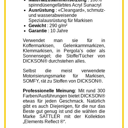
spinndüsengefärbtes Acryl Sunacryl
Ausrüstung
: «Cleangard», schmutz-
und wasserabweisende
Spezialausrüstung für Markisen
Gewicht
: 290 g/m²
Garantie
: 10 Jahre
Verwendet man sie für in
Koffermarkisen, Gelenkarmmarkizen,
Klemmarkisen, in Pergola’s oder als
Sonnensegel; die Stoffe/Tücher von
DICKSON® durchstehen alles.
Selbst die meist verwendete
Motorisierungsmarke für Markisen,
SOMFY, rät zu Stoffen von DICKSON®.
Professionelle Meinung
: Mit rund 300
Farben/Ausführungen bietet DICKSON®
etwas für jeden Geschmack. Natürlich
gibt es auch Diejenigen, für die nur das
Beste gut genug ist und die wählen die
Marke SATTLER mit der Kollektion
„Elements Reflect ®“.