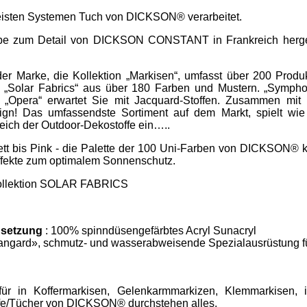
meisten Systemen Tuch von DICKSON® verarbeitet.
iebe zum Detail von DICKSON CONSTANT in Frankreich hergest
r Marke, die Kollektion „Markisen“, umfasst über 200 Produ
Solar Fabrics“ aus über 180 Farben und Mustern. „Symphon
d „Opera“ erwartet Sie mit Jacquard-Stoffen. Zusammen mit 
ign! Das umfassendste Sortiment auf dem Markt, spielt wie
eich der Outdoor-Dekostoffe ein…..
tt bis Pink - die Palette der 100 Uni-Farben von DICKSON® k
effekte zum optimalem Sonnenschutz.
 Kollektion SOLAR FABRICS
setzung
: 100% spinndüsengefärbtes Acryl Sunacryl
angard», schmutz- und wasserabweisende Spezialausrüstung f
ür in Koffermarkisen, Gelenkarmmarkizen, Klemmarkisen, i
ffe/Tücher von DICKSON® durchstehen alles.