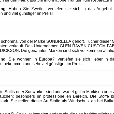
uch für den Fall, dass Sie Informationen rundum die Reparatur I
ung
: Haben Sie Zweifel; vertiefen sie sich in das Angeb
 und viel günstiger im Preis!
 schonmal von der Marke SUNBRELLA gehört. Tücher dieser M
taaten verkauft. Das Unternehmen GLEN RAVEN CUSTOM FABR
 DICKSON. Die genannten Marken sind sich vollkommen ähnlic
ung
: Sie wohnen in Europa?; vertiefen sie sich lieber in 
 bekommen und sehr viel günstiger im Preis!
 Soltis oder Sunworker sind unerwartet gut in Markisen oder al
uchen; besonders im professionellen Bereich. Die Stoffe b
tark. Sie treffen dieser Art Stoffe als Windschutz an bei Balk