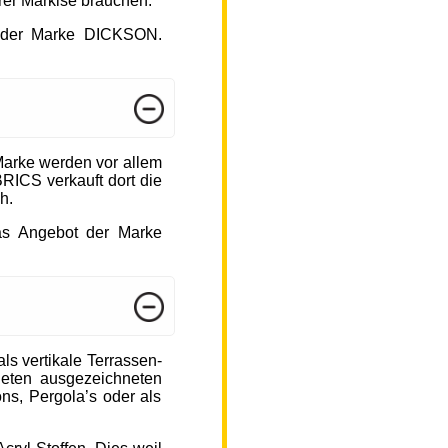
hrer Markise brauchen.
ot der Marke DICKSON.
arke werden vor allem
ICS verkauft dort die
h.
das Angebot der Marke
s vertikale Terrassen-
ieten ausgezeichneten
ons, Pergola’s oder als