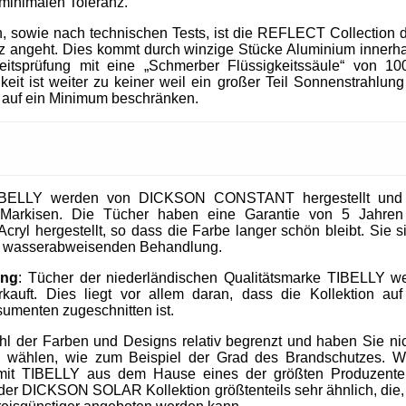
 minimalen Toleranz.
, sowie nach technischen Tests, ist die REFLECT Collection 
 angeht. Dies kommt durch winzige Stücke Aluminium innerhal
heitsprüfung mit eine „Schmerber Flüssigkeitssäule“ von 1
it ist weiter zu keiner weil ein großer Teil Sonnenstrahlung 
 auf ein Minimum beschränken.
IBELLY werden von DICKSON CONSTANT hergestellt und si
Markisen. Die Tücher haben eine Garantie von 5 Jahre
cryl hergestellt, so dass die Farbe langer schön bleibt. Sie 
nd wasserabweisenden Behandlung.
ung
: Tücher der niederländischen Qualitätsmarke TIBELLY we
kauft. Dies liegt vor allem daran, dass die Kollektion 
umenten zugeschnitten ist.
ahl der Farben und Designs relativ begrenzt und haben Sie nic
u wählen, wie zum Beispiel der Grad des Brandschutzes. W
mit TIBELLY aus dem Hause eines der größten Produzent
r DICKSON SOLAR Kollektion größtenteils sehr ähnlich, die