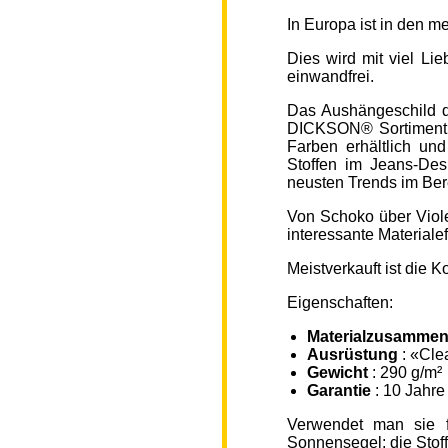
In Europa ist in den 
Dies wird mit viel L
einwandfrei.
Das Aushängeschild de
DICKSON® Sortiment „
Farben erhältlich un
Stoffen im Jeans-Des
neusten Trends im Ber
Von Schoko über Viole
interessante Material
Meistverkauft ist die
Eigenschaften:
Materialzusammen
Ausrüstung
: «Cle
Gewicht
: 290 g/m²
Garantie
: 10 Jahre
Verwendet man sie f
Sonnensegel; die Sto