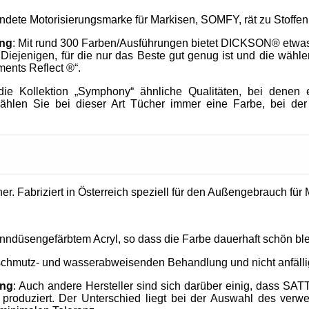
endete Motorisierungsmarke für Markisen, SOMFY, rät zu Stof
ung
: Mit rund 300 Farben/Ausführungen bietet DICKSON® etwa
h Diejenigen, für die nur das Beste gut genug ist und die wä
ments Reflect ®“.
e Kollektion „Symphony“ ähnliche Qualitäten, bei denen e
ählen Sie bei dieser Art Tücher immer eine Farbe, bei der
. Fabriziert in Österreich speziell für den Außengebrauch für M
nndüsengefärbtem Acryl, so dass die Farbe dauerhaft schön ble
 schmutz- und wasserabweisenden Behandlung und nicht anfällig
ung
: Auch andere Hersteller sind sich darüber einig, dass SAT
produziert. Der Unterschied liegt bei der Auswahl des verw