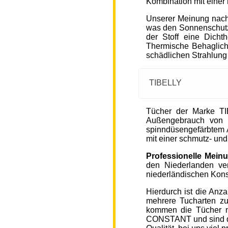
Kombination mit einer
Unserer Meinung nach
was den Sonnenschutz
der Stoff eine Dicht
Thermische Behaglichke
schädlichen Strahlung
TIBELLY
Tücher der Marke T
Außengebrauch von 
spinndüsengefärbtem A
mit einer schmutz- u
Professionelle Mein
den Niederlanden ver
niederländischen Kons
Hierdurch ist die Anz
mehrere Tucharten z
kommen die Tücher 
CONSTANT und sind de