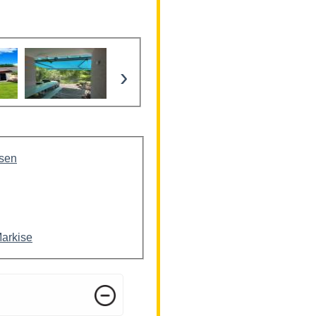
›
isen
Markise