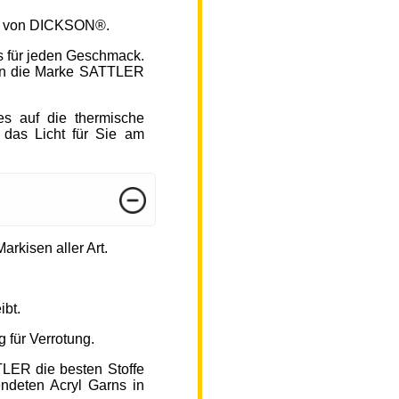
fen von DICKSON®.
s für jeden Geschmack.
hlen die Marke SATTLER
s auf die thermische
 das Licht für Sie am
arkisen aller Art.
ibt.
 für Verrotung.
TLER die besten Stoffe
endeten Acryl Garns in