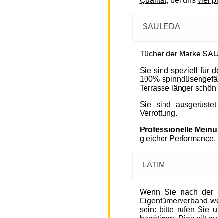
Qualität
, bei uns
viel p
SAULEDA
Tücher der Marke SAU
Sie sind speziell für
100% spinndüsengefärb
Terrasse länger schön 
Sie sind ausgerüste
Verrottung.
Professionelle Mein
gleicher Performance.
LATIM
Wenn Sie nach der 
Eigentümerverband wohn
sein: bitte rufen Sie