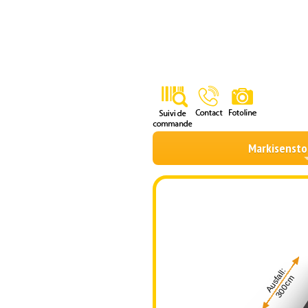
Markisensto
Ausfall:
300cm