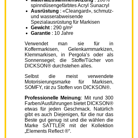
spinndüsengefärbtes Acryl Sunacryl
Ausrüstung
: «Cleangard», schmutz-
und wasserabweisende
Spezialausrüstung für Markisen
Gewicht
: 290 g/m²
Garantie
: 10 Jahre
Verwendet man sie für in
Koffermarkisen, Gelenkarmmarkizen,
Klemmarkisen, in Pergola’s oder als
Sonnensegel; die Stoffe/Tücher von
DICKSON® durchstehen alles.
Selbst die meist verwendete
Motorisierungsmarke für Markisen,
SOMFY, rät zu Stoffen von DICKSON®.
Professionelle Meinung
: Mit rund 300
Farben/Ausführungen bietet DICKSON®
etwas für jeden Geschmack. Natürlich
gibt es auch Diejenigen, für die nur das
Beste gut genug ist und die wählen die
Marke SATTLER mit der Kollektion
„Elements Reflect ®“.