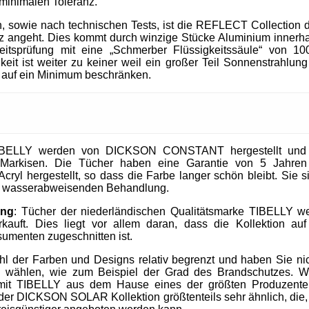
 minimalen Toleranz.
, sowie nach technischen Tests, ist die REFLECT Collection 
 angeht. Dies kommt durch winzige Stücke Aluminium innerhal
heitsprüfung mit eine „Schmerber Flüssigkeitssäule“ von 1
it ist weiter zu keiner weil ein großer Teil Sonnenstrahlung 
 auf ein Minimum beschränken.
IBELLY werden von DICKSON CONSTANT hergestellt und si
Markisen. Die Tücher haben eine Garantie von 5 Jahre
cryl hergestellt, so dass die Farbe langer schön bleibt. Sie 
nd wasserabweisenden Behandlung.
ung
: Tücher der niederländischen Qualitätsmarke TIBELLY we
kauft. Dies liegt vor allem daran, dass die Kollektion 
umenten zugeschnitten ist.
ahl der Farben und Designs relativ begrenzt und haben Sie nic
u wählen, wie zum Beispiel der Grad des Brandschutzes. W
mit TIBELLY aus dem Hause eines der größten Produzent
r DICKSON SOLAR Kollektion größtenteils sehr ähnlich, die