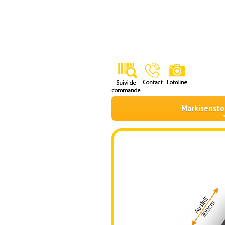
Markisensto
Ausfall:
300cm