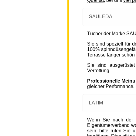
Qualität
, bei uns
viel p
SAULEDA
Tücher der Marke SAU
Sie sind speziell für
100% spinndüsengefärb
Terrasse länger schön 
Sie sind ausgerüste
Verrottung.
Professionelle Mein
gleicher Performance.
LATIM
Wenn Sie nach der 
Eigentümerverband wohn
sein: bitte rufen Sie