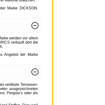
hrer Markise brauchen.
ot der Marke DICKSON.
arke werden vor allem
ICS verkauft dort die
h.
das Angebot der Marke
s vertikale Terrassen-
ieten ausgezeichneten
ons, Pergola’s oder als