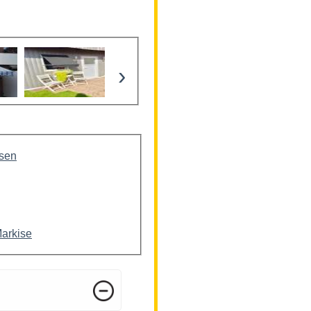
›
isen
Markise