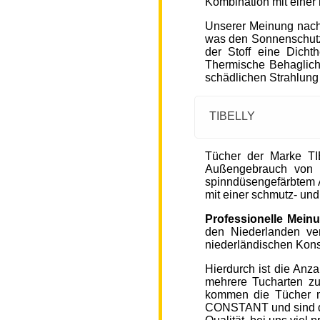
Kombination mit einer
Unserer Meinung nach
was den Sonnenschutz
der Stoff eine Dicht
Thermische Behaglichke
schädlichen Strahlung
TIBELLY
Tücher der Marke T
Außengebrauch von 
spinndüsengefärbtem A
mit einer schmutz- u
Professionelle Mein
den Niederlanden ver
niederländischen Kons
Hierdurch ist die Anz
mehrere Tucharten z
kommen die Tücher 
CONSTANT und sind de