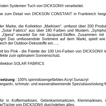
meisten Systemen Tuch von DICKSON® verarbeitet.
iebe zum Detail von DICKSON CONSTANT in Frankreich hergest
r Marke, die Kollektion „Markisen“, umfasst über 200 Produ
Solar Fabrics“ aus über 180 Farben und Mustern. „Symphon
d „Opera“ erwartet Sie mit Jacquard-Stoffen. Zusammen mit 
ign! Das umfassendste Sortiment auf dem Markt, spielt wie
eich der Outdoor-Dekostoffe ein…..
tt bis Pink - die Palette der 100 Uni-Farben von DICKSON® k
effekte zum optimalem Sonnenschutz.
 Kollektion SOLAR FABRICS
setzung
: 100% spinndüsengefärbtes Acryl Sunacryl
angard», schmutz- und wasserabweisende Spezialausrüstung f
ür in Koffermarkisen, Gelenkarmmarkizen, Klemmarkisen, i
ffe/Tücher von DICKSON® durchstehen alles.