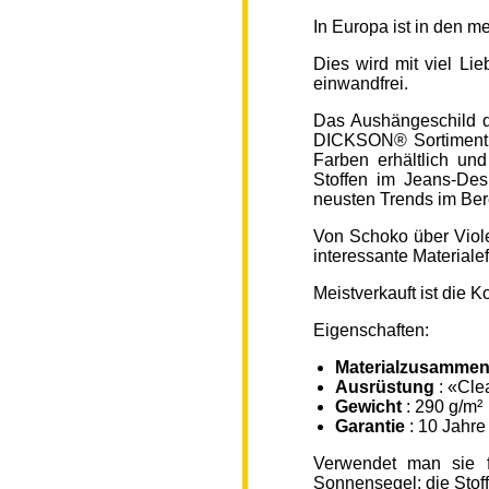
In Europa ist in den 
Dies wird mit viel L
einwandfrei.
Das Aushängeschild de
DICKSON® Sortiment „
Farben erhältlich un
Stoffen im Jeans-Des
neusten Trends im Ber
Von Schoko über Viole
interessante Material
Meistverkauft ist die
Eigenschaften:
Materialzusammen
Ausrüstung
: «Cle
Gewicht
: 290 g/m²
Garantie
: 10 Jahre
Verwendet man sie f
Sonnensegel; die Sto