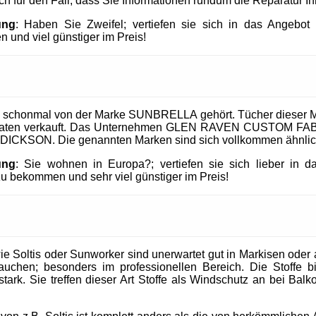
uch für den Fall, dass Sie Informationen rundum die Reparatur I
ung
: Haben Sie Zweifel; vertiefen sie sich in das Angeb
 und viel günstiger im Preis!
 schonmal von der Marke SUNBRELLA gehört. Tücher dieser M
taaten verkauft. Das Unternehmen GLEN RAVEN CUSTOM FABR
 DICKSON. Die genannten Marken sind sich vollkommen ähnlic
ung
: Sie wohnen in Europa?; vertiefen sie sich lieber in 
 bekommen und sehr viel günstiger im Preis!
 Soltis oder Sunworker sind unerwartet gut in Markisen oder al
uchen; besonders im professionellen Bereich. Die Stoffe b
tark. Sie treffen dieser Art Stoffe als Windschutz an bei Balk