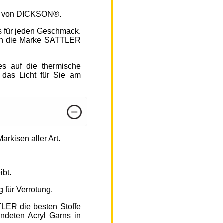
fen von DICKSON®.
s für jeden Geschmack.
hlen die Marke SATTLER
s auf die thermische
 das Licht für Sie am
arkisen aller Art.
ibt.
 für Verrotung.
TLER die besten Stoffe
endeten Acryl Garns in