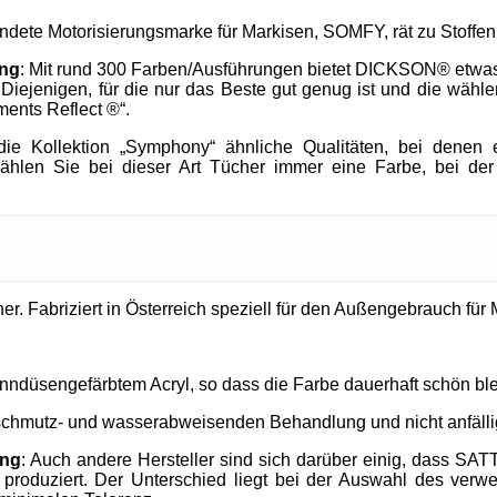
endete Motorisierungsmarke für Markisen, SOMFY, rät zu Stof
ung
: Mit rund 300 Farben/Ausführungen bietet DICKSON® etwa
h Diejenigen, für die nur das Beste gut genug ist und die wä
ments Reflect ®“.
e Kollektion „Symphony“ ähnliche Qualitäten, bei denen e
ählen Sie bei dieser Art Tücher immer eine Farbe, bei der
. Fabriziert in Österreich speziell für den Außengebrauch für M
nndüsengefärbtem Acryl, so dass die Farbe dauerhaft schön ble
 schmutz- und wasserabweisenden Behandlung und nicht anfällig
ung
: Auch andere Hersteller sind sich darüber einig, dass SAT
produziert. Der Unterschied liegt bei der Auswahl des verw