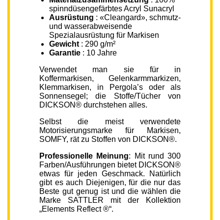
spinndüsengefärbtes Acryl Sunacryl
Ausrüstung
: «Cleangard», schmutz-
und wasserabweisende
Spezialausrüstung für Markisen
Gewicht
: 290 g/m²
Garantie
: 10 Jahre
Verwendet man sie für in
Koffermarkisen, Gelenkarmmarkizen,
Klemmarkisen, in Pergola’s oder als
Sonnensegel; die Stoffe/Tücher von
DICKSON® durchstehen alles.
Selbst die meist verwendete
Motorisierungsmarke für Markisen,
SOMFY, rät zu Stoffen von DICKSON®.
Professionelle Meinung
: Mit rund 300
Farben/Ausführungen bietet DICKSON®
etwas für jeden Geschmack. Natürlich
gibt es auch Diejenigen, für die nur das
Beste gut genug ist und die wählen die
Marke SATTLER mit der Kollektion
„Elements Reflect ®“.