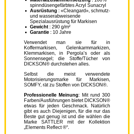
spinndüsengefärbtes Acryl Sunacryl
Ausrüstung
: «Cleangard», schmutz-
und wasserabweisende
Spezialausrüstung für Markisen
Gewicht
: 290 g/m²
Garantie
: 10 Jahre
Verwendet man sie für in
Koffermarkisen, Gelenkarmmarkizen,
Klemmarkisen, in Pergola’s oder als
Sonnensegel; die Stoffe/Tücher von
DICKSON® durchstehen alles.
Selbst die meist verwendete
Motorisierungsmarke für Markisen,
SOMFY, rät zu Stoffen von DICKSON®.
Professionelle Meinung
: Mit rund 300
Farben/Ausführungen bietet DICKSON®
etwas für jeden Geschmack. Natürlich
gibt es auch Diejenigen, für die nur das
Beste gut genug ist und die wählen die
Marke SATTLER mit der Kollektion
„Elements Reflect ®“.