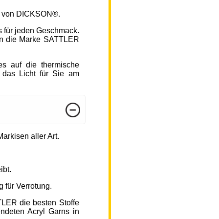
fen von DICKSON®.
s für jeden Geschmack.
hlen die Marke SATTLER
s auf die thermische
 das Licht für Sie am
arkisen aller Art.
ibt.
 für Verrotung.
TLER die besten Stoffe
endeten Acryl Garns in