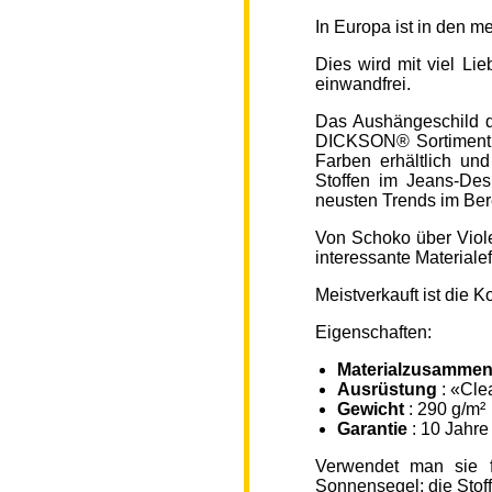
In Europa ist in den 
Dies wird mit viel L
einwandfrei.
Das Aushängeschild de
DICKSON® Sortiment „
Farben erhältlich un
Stoffen im Jeans-Des
neusten Trends im Ber
Von Schoko über Viole
interessante Material
Meistverkauft ist die
Eigenschaften:
Materialzusammen
Ausrüstung
: «Cle
Gewicht
: 290 g/m²
Garantie
: 10 Jahre
Verwendet man sie f
Sonnensegel; die Sto