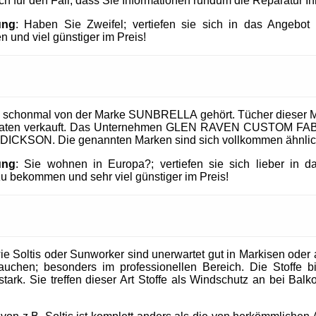
uch für den Fall, dass Sie Informationen rundum die Reparatur I
ung
: Haben Sie Zweifel; vertiefen sie sich in das Angeb
 und viel günstiger im Preis!
 schonmal von der Marke SUNBRELLA gehört. Tücher dieser M
taaten verkauft. Das Unternehmen GLEN RAVEN CUSTOM FABR
 DICKSON. Die genannten Marken sind sich vollkommen ähnlic
ung
: Sie wohnen in Europa?; vertiefen sie sich lieber in 
 bekommen und sehr viel günstiger im Preis!
 Soltis oder Sunworker sind unerwartet gut in Markisen oder al
uchen; besonders im professionellen Bereich. Die Stoffe b
tark. Sie treffen dieser Art Stoffe als Windschutz an bei Balk