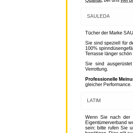
Qualität
, bei uns
viel p
SAULEDA
Tücher der Marke SAU
Sie sind speziell für
100% spinndüsengefärb
Terrasse länger schön 
Sie sind ausgerüste
Verrottung.
Professionelle Mein
gleicher Performance.
LATIM
Wenn Sie nach der 
Eigentümerverband wohn
sein: bitte rufen Sie