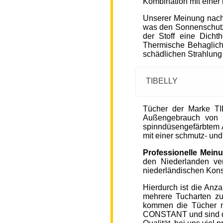
Kombination mit einer
Unserer Meinung nach
was den Sonnenschutz
der Stoff eine Dicht
Thermische Behaglichke
schädlichen Strahlung
TIBELLY
Tücher der Marke T
Außengebrauch von 
spinndüsengefärbtem A
mit einer schmutz- u
Professionelle Mein
den Niederlanden ver
niederländischen Kons
Hierdurch ist die Anz
mehrere Tucharten z
kommen die Tücher 
CONSTANT und sind de