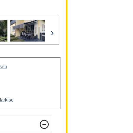
›
isen
Markise