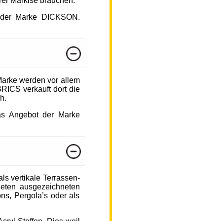
hrer Markise brauchen.
ot der Marke DICKSON.
arke werden vor allem
ICS verkauft dort die
h.
das Angebot der Marke
s vertikale Terrassen-
ieten ausgezeichneten
ons, Pergola’s oder als