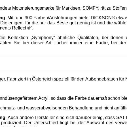
endete Motorisierungsmarke für Markisen, SOMFY, rät zu Stof
ung
: Mit rund 300 Farben/Ausführungen bietet DICKSON® etwa
h Diejenigen, für die nur das Beste gut genug ist und die wä
ments Reflect ®“.
e Kollektion „Symphony“ ähnliche Qualitäten, bei denen e
ählen Sie bei dieser Art Tücher immer eine Farbe, bei der
. Fabriziert in Österreich speziell für den Außengebrauch für M
nndüsengefärbtem Acryl, so dass die Farbe dauerhaft schön ble
 schmutz- und wasserabweisenden Behandlung und nicht anfällig
ung
: Auch andere Hersteller sind sich darüber einig, dass SAT
produziert. Der Unterschied liegt bei der Auswahl des verw