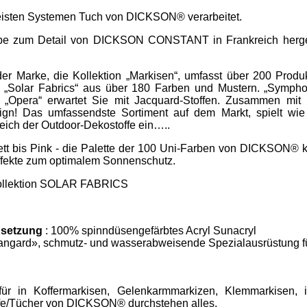
meisten Systemen Tuch von DICKSON® verarbeitet.
iebe zum Detail von DICKSON CONSTANT in Frankreich hergest
r Marke, die Kollektion „Markisen“, umfasst über 200 Produ
Solar Fabrics“ aus über 180 Farben und Mustern. „Symphon
d „Opera“ erwartet Sie mit Jacquard-Stoffen. Zusammen mit 
ign! Das umfassendste Sortiment auf dem Markt, spielt wie
eich der Outdoor-Dekostoffe ein…..
tt bis Pink - die Palette der 100 Uni-Farben von DICKSON® k
effekte zum optimalem Sonnenschutz.
 Kollektion SOLAR FABRICS
setzung
: 100% spinndüsengefärbtes Acryl Sunacryl
angard», schmutz- und wasserabweisende Spezialausrüstung f
ür in Koffermarkisen, Gelenkarmmarkizen, Klemmarkisen, i
ffe/Tücher von DICKSON® durchstehen alles.