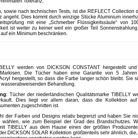
 minimalen Toleranz.
, sowie nach technischen Tests, ist die REFLECT Collection 
 angeht. Dies kommt durch winzige Stücke Aluminium innerhal
heitsprüfung mit eine „Schmerber Flüssigkeitssäule“ von 1
it ist weiter zu keiner weil ein großer Teil Sonnenstrahlung 
 auf ein Minimum beschränken.
IBELLY werden von DICKSON CONSTANT hergestellt und si
Markisen. Die Tücher haben eine Garantie von 5 Jahre
cryl hergestellt, so dass die Farbe langer schön bleibt. Sie 
nd wasserabweisenden Behandlung.
ung
: Tücher der niederländischen Qualitätsmarke TIBELLY we
kauft. Dies liegt vor allem daran, dass die Kollektion 
umenten zugeschnitten ist.
ahl der Farben und Designs relativ begrenzt und haben Sie nic
u wählen, wie zum Beispiel der Grad des Brandschutzes. W
mit TIBELLY aus dem Hause eines der größten Produzent
r DICKSON SOLAR Kollektion größtenteils sehr ähnlich, die