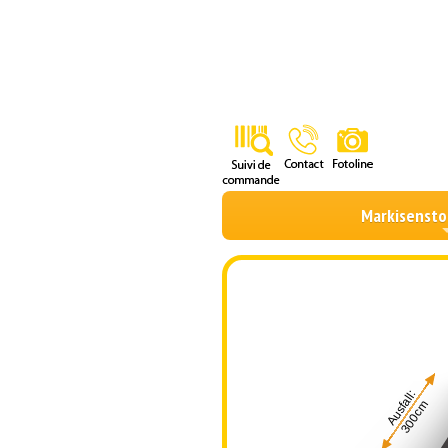
Markisensto
Ausfall:
300cm