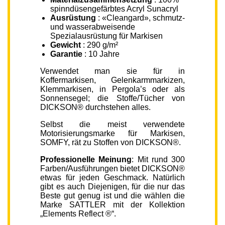
spinndüsengefärbtes Acryl Sunacryl
Ausrüstung
: «Cleangard», schmutz-
und wasserabweisende
Spezialausrüstung für Markisen
Gewicht
: 290 g/m²
Garantie
: 10 Jahre
Verwendet man sie für in
Koffermarkisen, Gelenkarmmarkizen,
Klemmarkisen, in Pergola’s oder als
Sonnensegel; die Stoffe/Tücher von
DICKSON® durchstehen alles.
Selbst die meist verwendete
Motorisierungsmarke für Markisen,
SOMFY, rät zu Stoffen von DICKSON®.
Professionelle Meinung
: Mit rund 300
Farben/Ausführungen bietet DICKSON®
etwas für jeden Geschmack. Natürlich
gibt es auch Diejenigen, für die nur das
Beste gut genug ist und die wählen die
Marke SATTLER mit der Kollektion
„Elements Reflect ®“.