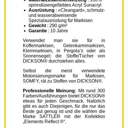
spinndüsengefärbtes Acryl Sunacryl
Ausrüstung
: «Cleangard», schmutz-
und wasserabweisende
Spezialausrüstung für Markisen
Gewicht
: 290 g/m²
Garantie
: 10 Jahre
Verwendet man sie für in
Koffermarkisen, Gelenkarmmarkizen,
Klemmarkisen, in Pergola’s oder als
Sonnensegel; die Stoffe/Tücher von
DICKSON® durchstehen alles.
Selbst die meist verwendete
Motorisierungsmarke für Markisen,
SOMFY, rät zu Stoffen von DICKSON®.
Professionelle Meinung
: Mit rund 300
Farben/Ausführungen bietet DICKSON®
etwas für jeden Geschmack. Natürlich
gibt es auch Diejenigen, für die nur das
Beste gut genug ist und die wählen die
Marke SATTLER mit der Kollektion
„Elements Reflect ®“.