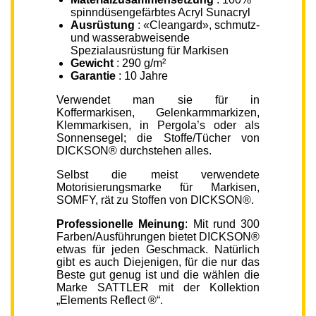
spinndüsengefärbtes Acryl Sunacryl
Ausrüstung
: «Cleangard», schmutz-
und wasserabweisende
Spezialausrüstung für Markisen
Gewicht
: 290 g/m²
Garantie
: 10 Jahre
Verwendet man sie für in
Koffermarkisen, Gelenkarmmarkizen,
Klemmarkisen, in Pergola’s oder als
Sonnensegel; die Stoffe/Tücher von
DICKSON® durchstehen alles.
Selbst die meist verwendete
Motorisierungsmarke für Markisen,
SOMFY, rät zu Stoffen von DICKSON®.
Professionelle Meinung
: Mit rund 300
Farben/Ausführungen bietet DICKSON®
etwas für jeden Geschmack. Natürlich
gibt es auch Diejenigen, für die nur das
Beste gut genug ist und die wählen die
Marke SATTLER mit der Kollektion
„Elements Reflect ®“.