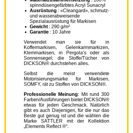
spinndüsengefärbtes Acryl Sunacryl
Ausrüstung
: «Cleangard», schmutz-
und wasserabweisende
Spezialausrüstung für Markisen
Gewicht
: 290 g/m²
Garantie
: 10 Jahre
Verwendet man sie für in
Koffermarkisen, Gelenkarmmarkizen,
Klemmarkisen, in Pergola’s oder als
Sonnensegel; die Stoffe/Tücher von
DICKSON® durchstehen alles.
Selbst die meist verwendete
Motorisierungsmarke für Markisen,
SOMFY, rät zu Stoffen von DICKSON®.
Professionelle Meinung
: Mit rund 300
Farben/Ausführungen bietet DICKSON®
etwas für jeden Geschmack. Natürlich
gibt es auch Diejenigen, für die nur das
Beste gut genug ist und die wählen die
Marke SATTLER mit der Kollektion
„Elements Reflect ®“.