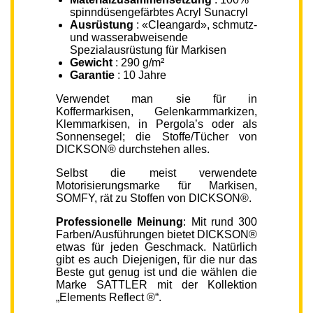
spinndüsengefärbtes Acryl Sunacryl
Ausrüstung
: «Cleangard», schmutz-
und wasserabweisende
Spezialausrüstung für Markisen
Gewicht
: 290 g/m²
Garantie
: 10 Jahre
Verwendet man sie für in
Koffermarkisen, Gelenkarmmarkizen,
Klemmarkisen, in Pergola’s oder als
Sonnensegel; die Stoffe/Tücher von
DICKSON® durchstehen alles.
Selbst die meist verwendete
Motorisierungsmarke für Markisen,
SOMFY, rät zu Stoffen von DICKSON®.
Professionelle Meinung
: Mit rund 300
Farben/Ausführungen bietet DICKSON®
etwas für jeden Geschmack. Natürlich
gibt es auch Diejenigen, für die nur das
Beste gut genug ist und die wählen die
Marke SATTLER mit der Kollektion
„Elements Reflect ®“.