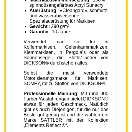
spinndüsengefärbtes Acryl Sunacryl
Ausrüstung
: «Cleangard», schmutz-
und wasserabweisende
Spezialausrüstung für Markisen
Gewicht
: 290 g/m²
Garantie
: 10 Jahre
Verwendet man sie für in
Koffermarkisen, Gelenkarmmarkizen,
Klemmarkisen, in Pergola’s oder als
Sonnensegel; die Stoffe/Tücher von
DICKSON® durchstehen alles.
Selbst die meist verwendete
Motorisierungsmarke für Markisen,
SOMFY, rät zu Stoffen von DICKSON®.
Professionelle Meinung
: Mit rund 300
Farben/Ausführungen bietet DICKSON®
etwas für jeden Geschmack. Natürlich
gibt es auch Diejenigen, für die nur das
Beste gut genug ist und die wählen die
Marke SATTLER mit der Kollektion
„Elements Reflect ®“.