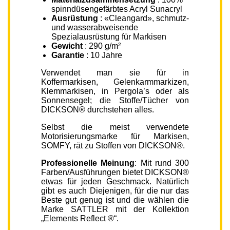
spinndüsengefärbtes Acryl Sunacryl
Ausrüstung
: «Cleangard», schmutz-
und wasserabweisende
Spezialausrüstung für Markisen
Gewicht
: 290 g/m²
Garantie
: 10 Jahre
Verwendet man sie für in
Koffermarkisen, Gelenkarmmarkizen,
Klemmarkisen, in Pergola’s oder als
Sonnensegel; die Stoffe/Tücher von
DICKSON® durchstehen alles.
Selbst die meist verwendete
Motorisierungsmarke für Markisen,
SOMFY, rät zu Stoffen von DICKSON®.
Professionelle Meinung
: Mit rund 300
Farben/Ausführungen bietet DICKSON®
etwas für jeden Geschmack. Natürlich
gibt es auch Diejenigen, für die nur das
Beste gut genug ist und die wählen die
Marke SATTLER mit der Kollektion
„Elements Reflect ®“.