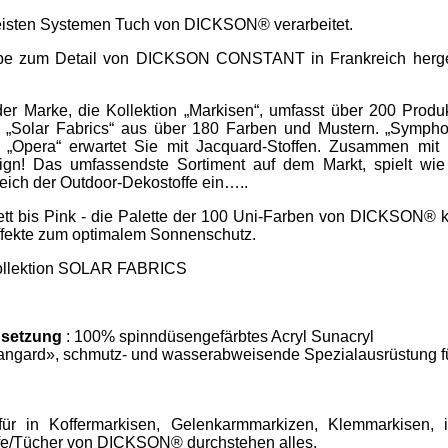
meisten Systemen Tuch von DICKSON® verarbeitet.
iebe zum Detail von DICKSON CONSTANT in Frankreich hergest
r Marke, die Kollektion „Markisen“, umfasst über 200 Produ
Solar Fabrics“ aus über 180 Farben und Mustern. „Symphon
d „Opera“ erwartet Sie mit Jacquard-Stoffen. Zusammen mit 
ign! Das umfassendste Sortiment auf dem Markt, spielt wie
eich der Outdoor-Dekostoffe ein…..
tt bis Pink - die Palette der 100 Uni-Farben von DICKSON® k
effekte zum optimalem Sonnenschutz.
 Kollektion SOLAR FABRICS
setzung
: 100% spinndüsengefärbtes Acryl Sunacryl
angard», schmutz- und wasserabweisende Spezialausrüstung f
ür in Koffermarkisen, Gelenkarmmarkizen, Klemmarkisen, i
ffe/Tücher von DICKSON® durchstehen alles.