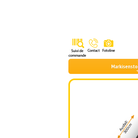
Markisensto
Ausfall:
300cm