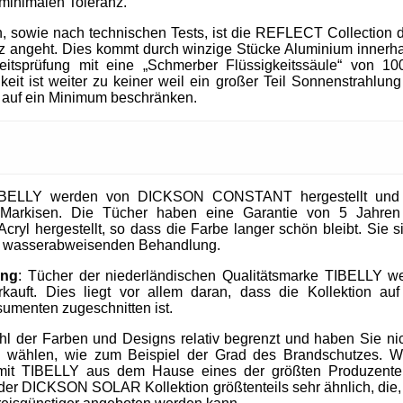
 minimalen Toleranz.
, sowie nach technischen Tests, ist die REFLECT Collection 
 angeht. Dies kommt durch winzige Stücke Aluminium innerhal
heitsprüfung mit eine „Schmerber Flüssigkeitssäule“ von 1
it ist weiter zu keiner weil ein großer Teil Sonnenstrahlung 
 auf ein Minimum beschränken.
IBELLY werden von DICKSON CONSTANT hergestellt und si
Markisen. Die Tücher haben eine Garantie von 5 Jahre
cryl hergestellt, so dass die Farbe langer schön bleibt. Sie 
nd wasserabweisenden Behandlung.
ung
: Tücher der niederländischen Qualitätsmarke TIBELLY we
kauft. Dies liegt vor allem daran, dass die Kollektion 
umenten zugeschnitten ist.
ahl der Farben und Designs relativ begrenzt und haben Sie nic
u wählen, wie zum Beispiel der Grad des Brandschutzes. W
mit TIBELLY aus dem Hause eines der größten Produzent
r DICKSON SOLAR Kollektion größtenteils sehr ähnlich, die