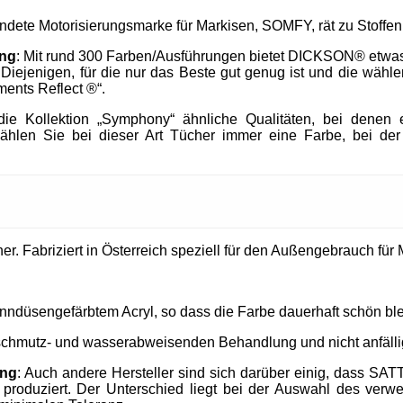
endete Motorisierungsmarke für Markisen, SOMFY, rät zu Stof
ung
: Mit rund 300 Farben/Ausführungen bietet DICKSON® etwa
h Diejenigen, für die nur das Beste gut genug ist und die wä
ments Reflect ®“.
e Kollektion „Symphony“ ähnliche Qualitäten, bei denen e
ählen Sie bei dieser Art Tücher immer eine Farbe, bei der
. Fabriziert in Österreich speziell für den Außengebrauch für M
nndüsengefärbtem Acryl, so dass die Farbe dauerhaft schön ble
 schmutz- und wasserabweisenden Behandlung und nicht anfällig
ung
: Auch andere Hersteller sind sich darüber einig, dass SAT
produziert. Der Unterschied liegt bei der Auswahl des verw