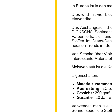
In Europa ist in den 
Dies wird mit viel L
einwandfrei.
Das Aushängeschild de
DICKSON® Sortiment „
Farben erhältlich un
Stoffen im Jeans-Des
neusten Trends im Ber
Von Schoko über Viole
interessante Material
Meistverkauft ist die
Eigenschaften:
Materialzusammen
Ausrüstung
: «Cle
Gewicht
: 290 g/m²
Garantie
: 10 Jahre
Verwendet man sie f
Sonnensegel; die Sto