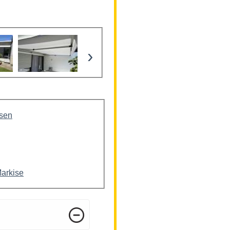
›
isen
Markise