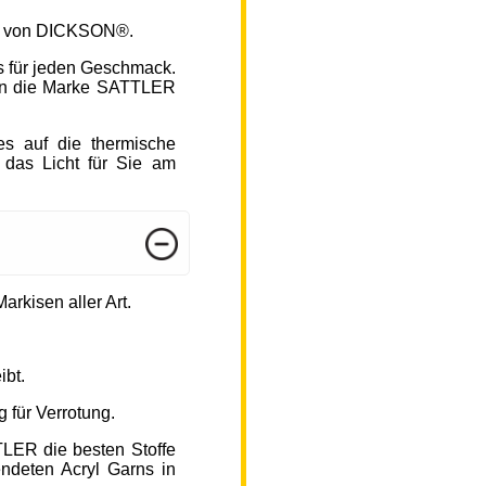
fen von DICKSON®.
s für jeden Geschmack.
hlen die Marke SATTLER
s auf die thermische
 das Licht für Sie am
arkisen aller Art.
ibt.
 für Verrotung.
TLER die besten Stoffe
endeten Acryl Garns in