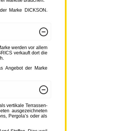
hrer Markise brauchen.
ot der Marke DICKSON.
arke werden vor allem
ICS verkauft dort die
h.
das Angebot der Marke
s vertikale Terrassen-
ieten ausgezeichneten
ons, Pergola’s oder als