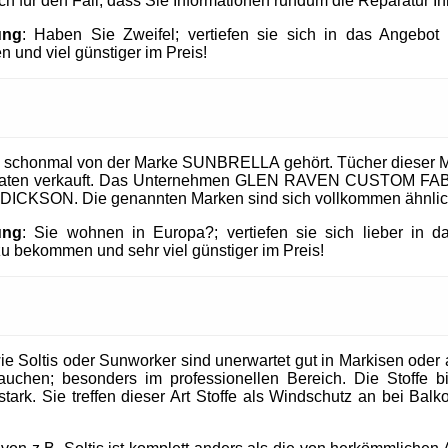
uch für den Fall, dass Sie Informationen rundum die Reparatur I
ung
: Haben Sie Zweifel; vertiefen sie sich in das Angeb
 und viel günstiger im Preis!
 schonmal von der Marke SUNBRELLA gehört. Tücher dieser M
taaten verkauft. Das Unternehmen GLEN RAVEN CUSTOM FABR
 DICKSON. Die genannten Marken sind sich vollkommen ähnlic
ung
: Sie wohnen in Europa?; vertiefen sie sich lieber in 
 bekommen und sehr viel günstiger im Preis!
 Soltis oder Sunworker sind unerwartet gut in Markisen oder al
uchen; besonders im professionellen Bereich. Die Stoffe b
tark. Sie treffen dieser Art Stoffe als Windschutz an bei Balk