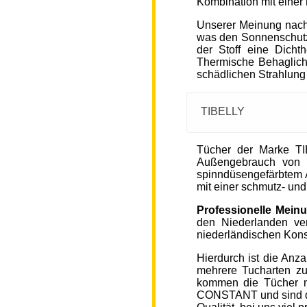
Kombination mit einer
Unserer Meinung nach
was den Sonnenschutz
der Stoff eine Dicht
Thermische Behaglichke
schädlichen Strahlung
TIBELLY
Tücher der Marke T
Außengebrauch von 
spinndüsengefärbtem A
mit einer schmutz- u
Professionelle Mein
den Niederlanden ver
niederländischen Kons
Hierdurch ist die Anz
mehrere Tucharten z
kommen die Tücher 
CONSTANT und sind de