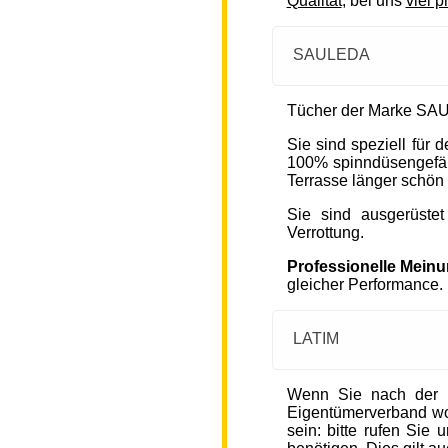
Qualität
, bei uns
viel p
SAULEDA
Tücher der Marke SAU
Sie sind speziell für
100% spinndüsengefärb
Terrasse länger schön 
Sie sind ausgerüste
Verrottung.
Professionelle Mein
gleicher Performance.
LATIM
Wenn Sie nach der 
Eigentümerverband wohn
sein: bitte rufen Sie