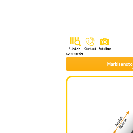
Markisensto
Ausfall:
300cm