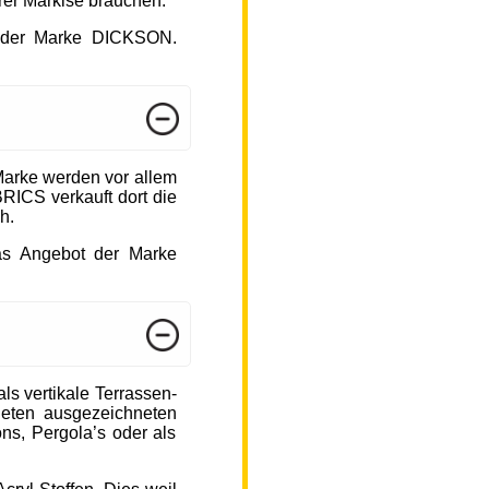
hrer Markise brauchen.
ot der Marke DICKSON.
arke werden vor allem
ICS verkauft dort die
h.
das Angebot der Marke
s vertikale Terrassen-
ieten ausgezeichneten
ons, Pergola’s oder als