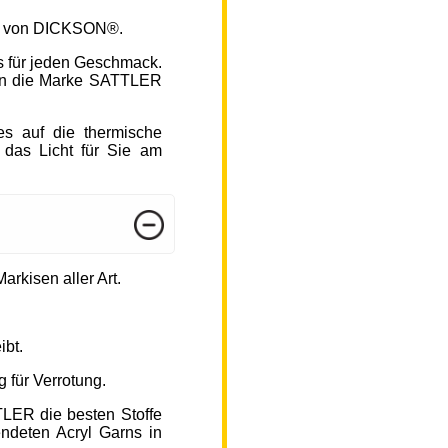
fen von DICKSON®.
s für jeden Geschmack.
hlen die Marke SATTLER
s auf die thermische
 das Licht für Sie am
arkisen aller Art.
ibt.
 für Verrotung.
TLER die besten Stoffe
endeten Acryl Garns in