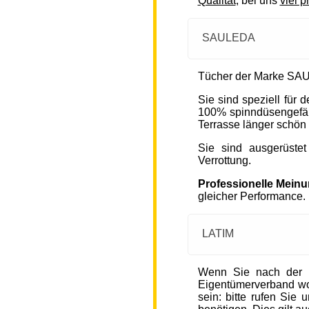
Qualität
, bei uns
viel p
SAULEDA
Tücher der Marke SAU
Sie sind speziell für
100% spinndüsengefärb
Terrasse länger schön 
Sie sind ausgerüste
Verrottung.
Professionelle Mein
gleicher Performance.
LATIM
Wenn Sie nach der 
Eigentümerverband wohn
sein: bitte rufen Sie