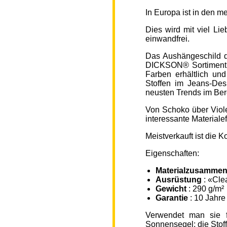
In Europa ist in den 
Dies wird mit viel L
einwandfrei.
Das Aushängeschild de
DICKSON® Sortiment „
Farben erhältlich un
Stoffen im Jeans-Des
neusten Trends im Ber
Von Schoko über Viole
interessante Material
Meistverkauft ist die
Eigenschaften:
Materialzusammen
Ausrüstung
: «Cle
Gewicht
: 290 g/m²
Garantie
: 10 Jahre
Verwendet man sie f
Sonnensegel; die Sto