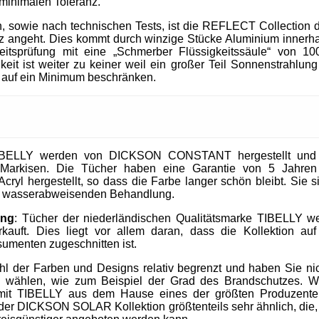
 minimalen Toleranz.
, sowie nach technischen Tests, ist die REFLECT Collection 
 angeht. Dies kommt durch winzige Stücke Aluminium innerhal
heitsprüfung mit eine „Schmerber Flüssigkeitssäule“ von 1
it ist weiter zu keiner weil ein großer Teil Sonnenstrahlung 
 auf ein Minimum beschränken.
IBELLY werden von DICKSON CONSTANT hergestellt und si
Markisen. Die Tücher haben eine Garantie von 5 Jahre
cryl hergestellt, so dass die Farbe langer schön bleibt. Sie 
nd wasserabweisenden Behandlung.
ung
: Tücher der niederländischen Qualitätsmarke TIBELLY we
kauft. Dies liegt vor allem daran, dass die Kollektion 
umenten zugeschnitten ist.
ahl der Farben und Designs relativ begrenzt und haben Sie nic
u wählen, wie zum Beispiel der Grad des Brandschutzes. W
mit TIBELLY aus dem Hause eines der größten Produzent
r DICKSON SOLAR Kollektion größtenteils sehr ähnlich, die