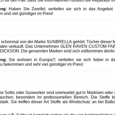
uch für den Fall, dass Sie Informationen rundum die Reparatur I
ung
: Haben Sie Zweifel; vertiefen sie sich in das Angeb
 und viel günstiger im Preis!
 schonmal von der Marke SUNBRELLA gehört. Tücher dieser M
taaten verkauft. Das Unternehmen GLEN RAVEN CUSTOM FABR
 DICKSON. Die genannten Marken sind sich vollkommen ähnlic
ung
: Sie wohnen in Europa?; vertiefen sie sich lieber in 
 bekommen und sehr viel günstiger im Preis!
 Soltis oder Sunworker sind unerwartet gut in Markisen oder al
uchen; besonders im professionellen Bereich. Die Stoffe b
tark. Sie treffen dieser Art Stoffe als Windschutz an bei Balk