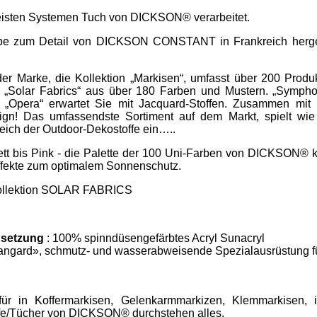
meisten Systemen Tuch von DICKSON® verarbeitet.
iebe zum Detail von DICKSON CONSTANT in Frankreich hergest
r Marke, die Kollektion „Markisen“, umfasst über 200 Produ
Solar Fabrics“ aus über 180 Farben und Mustern. „Symphon
d „Opera“ erwartet Sie mit Jacquard-Stoffen. Zusammen mit 
ign! Das umfassendste Sortiment auf dem Markt, spielt wie
eich der Outdoor-Dekostoffe ein…..
tt bis Pink - die Palette der 100 Uni-Farben von DICKSON® k
effekte zum optimalem Sonnenschutz.
 Kollektion SOLAR FABRICS
setzung
: 100% spinndüsengefärbtes Acryl Sunacryl
angard», schmutz- und wasserabweisende Spezialausrüstung f
ür in Koffermarkisen, Gelenkarmmarkizen, Klemmarkisen, i
ffe/Tücher von DICKSON® durchstehen alles.