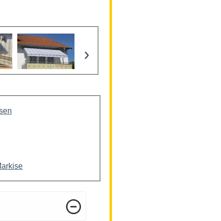
›
isen
Markise