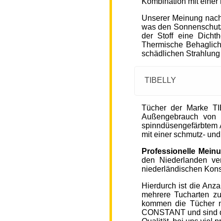
Kombination mit einer
Unserer Meinung nach
was den Sonnenschutz
der Stoff eine Dicht
Thermische Behaglichke
schädlichen Strahlung
TIBELLY
Tücher der Marke T
Außengebrauch von 
spinndüsengefärbtem A
mit einer schmutz- u
Professionelle Mein
den Niederlanden ver
niederländischen Kons
Hierdurch ist die Anz
mehrere Tucharten z
kommen die Tücher 
CONSTANT und sind de