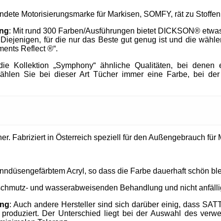
endete Motorisierungsmarke für Markisen, SOMFY, rät zu Stof
ung
: Mit rund 300 Farben/Ausführungen bietet DICKSON® etwa
h Diejenigen, für die nur das Beste gut genug ist und die wä
ments Reflect ®“.
e Kollektion „Symphony“ ähnliche Qualitäten, bei denen e
ählen Sie bei dieser Art Tücher immer eine Farbe, bei der
. Fabriziert in Österreich speziell für den Außengebrauch für M
nndüsengefärbtem Acryl, so dass die Farbe dauerhaft schön ble
 schmutz- und wasserabweisenden Behandlung und nicht anfällig
ung
: Auch andere Hersteller sind sich darüber einig, dass SAT
produziert. Der Unterschied liegt bei der Auswahl des verw