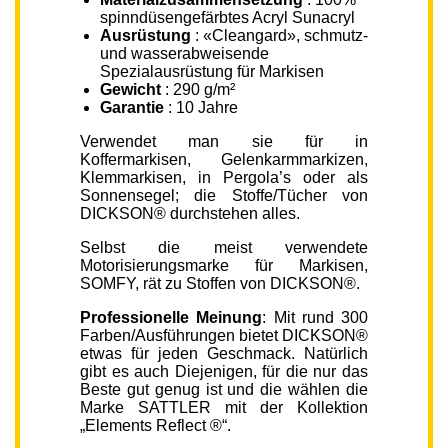
spinndüsengefärbtes Acryl Sunacryl
Ausrüstung
: «Cleangard», schmutz-
und wasserabweisende
Spezialausrüstung für Markisen
Gewicht
: 290 g/m²
Garantie
: 10 Jahre
Verwendet man sie für in
Koffermarkisen, Gelenkarmmarkizen,
Klemmarkisen, in Pergola’s oder als
Sonnensegel; die Stoffe/Tücher von
DICKSON® durchstehen alles.
Selbst die meist verwendete
Motorisierungsmarke für Markisen,
SOMFY, rät zu Stoffen von DICKSON®.
Professionelle Meinung
: Mit rund 300
Farben/Ausführungen bietet DICKSON®
etwas für jeden Geschmack. Natürlich
gibt es auch Diejenigen, für die nur das
Beste gut genug ist und die wählen die
Marke SATTLER mit der Kollektion
„Elements Reflect ®“.