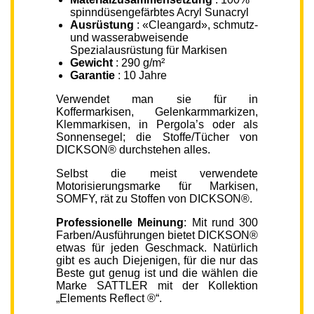
spinndüsengefärbtes Acryl Sunacryl
Ausrüstung
: «Cleangard», schmutz-
und wasserabweisende
Spezialausrüstung für Markisen
Gewicht
: 290 g/m²
Garantie
: 10 Jahre
Verwendet man sie für in
Koffermarkisen, Gelenkarmmarkizen,
Klemmarkisen, in Pergola’s oder als
Sonnensegel; die Stoffe/Tücher von
DICKSON® durchstehen alles.
Selbst die meist verwendete
Motorisierungsmarke für Markisen,
SOMFY, rät zu Stoffen von DICKSON®.
Professionelle Meinung
: Mit rund 300
Farben/Ausführungen bietet DICKSON®
etwas für jeden Geschmack. Natürlich
gibt es auch Diejenigen, für die nur das
Beste gut genug ist und die wählen die
Marke SATTLER mit der Kollektion
„Elements Reflect ®“.