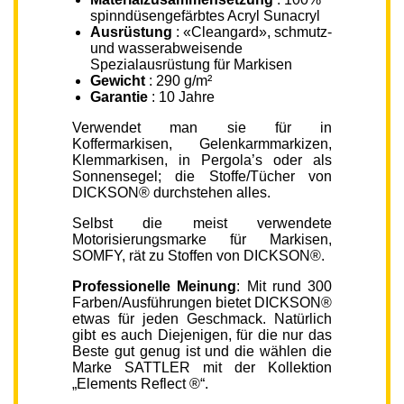
spinndüsengefärbtes Acryl Sunacryl
Ausrüstung
: «Cleangard», schmutz-
und wasserabweisende
Spezialausrüstung für Markisen
Gewicht
: 290 g/m²
Garantie
: 10 Jahre
Verwendet man sie für in
Koffermarkisen, Gelenkarmmarkizen,
Klemmarkisen, in Pergola’s oder als
Sonnensegel; die Stoffe/Tücher von
DICKSON® durchstehen alles.
Selbst die meist verwendete
Motorisierungsmarke für Markisen,
SOMFY, rät zu Stoffen von DICKSON®.
Professionelle Meinung
: Mit rund 300
Farben/Ausführungen bietet DICKSON®
etwas für jeden Geschmack. Natürlich
gibt es auch Diejenigen, für die nur das
Beste gut genug ist und die wählen die
Marke SATTLER mit der Kollektion
„Elements Reflect ®“.