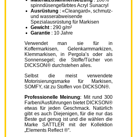
spinndüsengefärbtes Acryl Sunacryl
Ausrüstung
: «Cleangard», schmutz-
und wasserabweisende
Spezialausrüstung für Markisen
Gewicht
: 290 g/m²
Garantie
: 10 Jahre
Verwendet man sie für in
Koffermarkisen, Gelenkarmmarkizen,
Klemmarkisen, in Pergola’s oder als
Sonnensegel; die Stoffe/Tücher von
DICKSON® durchstehen alles.
Selbst die meist verwendete
Motorisierungsmarke für Markisen,
SOMFY, rät zu Stoffen von DICKSON®.
Professionelle Meinung
: Mit rund 300
Farben/Ausführungen bietet DICKSON®
etwas für jeden Geschmack. Natürlich
gibt es auch Diejenigen, für die nur das
Beste gut genug ist und die wählen die
Marke SATTLER mit der Kollektion
„Elements Reflect ®“.