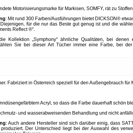
endete Motorisierungsmarke für Markisen, SOMFY, rät zu Stof
ung
: Mit rund 300 Farben/Ausführungen bietet DICKSON® etwa
h Diejenigen, für die nur das Beste gut genug ist und die wä
ments Reflect ®“.
e Kollektion „Symphony“ ähnliche Qualitäten, bei denen e
ählen Sie bei dieser Art Tücher immer eine Farbe, bei der
. Fabriziert in Österreich speziell für den Außengebrauch für M
nndüsengefärbtem Acryl, so dass die Farbe dauerhaft schön ble
 schmutz- und wasserabweisenden Behandlung und nicht anfällig
ung
: Auch andere Hersteller sind sich darüber einig, dass SAT
produziert. Der Unterschied liegt bei der Auswahl des verw