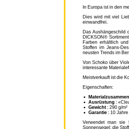
In Europa ist in den 
Dies wird mit viel L
einwandfrei.
Das Aushängeschild de
DICKSON® Sortiment „
Farben erhältlich un
Stoffen im Jeans-Des
neusten Trends im Ber
Von Schoko über Viole
interessante Material
Meistverkauft ist die
Eigenschaften:
Materialzusammen
Ausrüstung
: «Cle
Gewicht
: 290 g/m²
Garantie
: 10 Jahre
Verwendet man sie f
Sonnensegel; die Sto