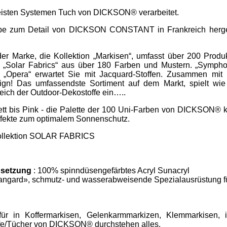
meisten Systemen Tuch von DICKSON® verarbeitet.
iebe zum Detail von DICKSON CONSTANT in Frankreich hergest
r Marke, die Kollektion „Markisen“, umfasst über 200 Produ
Solar Fabrics“ aus über 180 Farben und Mustern. „Symphon
d „Opera“ erwartet Sie mit Jacquard-Stoffen. Zusammen mit 
ign! Das umfassendste Sortiment auf dem Markt, spielt wie
eich der Outdoor-Dekostoffe ein…..
tt bis Pink - die Palette der 100 Uni-Farben von DICKSON® k
effekte zum optimalem Sonnenschutz.
 Kollektion SOLAR FABRICS
setzung
: 100% spinndüsengefärbtes Acryl Sunacryl
angard», schmutz- und wasserabweisende Spezialausrüstung f
ür in Koffermarkisen, Gelenkarmmarkizen, Klemmarkisen, i
ffe/Tücher von DICKSON® durchstehen alles.