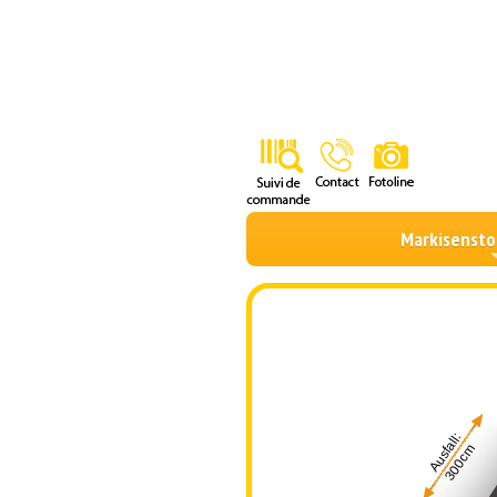
Markisensto
Ausfall:
300cm