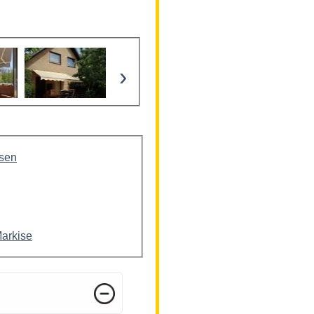
›
isen
Markise