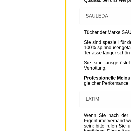
Qualität
, bei uns
viel p
SAULEDA
Tücher der Marke SAU
Sie sind speziell für
100% spinndüsengefärb
Terrasse länger schön 
Sie sind ausgerüste
Verrottung.
Professionelle Mein
gleicher Performance.
LATIM
Wenn Sie nach der 
Eigentümerverband wohn
sein: bitte rufen Sie