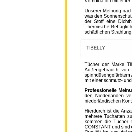
Kombination mit einer
Unserer Meinung nach
was den Sonnenschutz
der Stoff eine Dicht
Thermische Behaglichke
schädlichen Strahlung
TIBELLY
Tücher der Marke T
Außengebrauch von 
spinndüsengefärbtem A
mit einer schmutz- u
Professionelle Mein
den Niederlanden ver
niederländischen Kons
Hierdurch ist die Anz
mehrere Tucharten z
kommen die Tücher 
CONSTANT und sind de