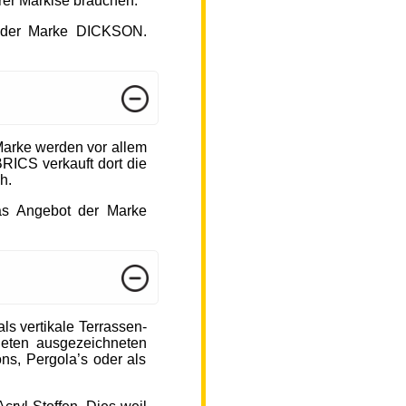
hrer Markise brauchen.
ot der Marke DICKSON.
arke werden vor allem
ICS verkauft dort die
h.
das Angebot der Marke
s vertikale Terrassen-
ieten ausgezeichneten
ons, Pergola’s oder als