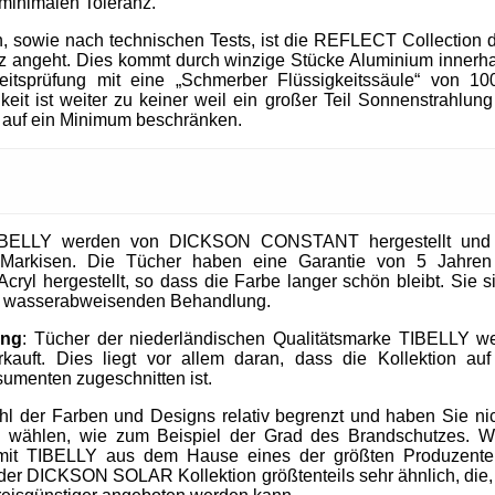
 minimalen Toleranz.
, sowie nach technischen Tests, ist die REFLECT Collection 
 angeht. Dies kommt durch winzige Stücke Aluminium innerhal
heitsprüfung mit eine „Schmerber Flüssigkeitssäule“ von 1
it ist weiter zu keiner weil ein großer Teil Sonnenstrahlung 
 auf ein Minimum beschränken.
IBELLY werden von DICKSON CONSTANT hergestellt und si
Markisen. Die Tücher haben eine Garantie von 5 Jahre
cryl hergestellt, so dass die Farbe langer schön bleibt. Sie 
nd wasserabweisenden Behandlung.
ung
: Tücher der niederländischen Qualitätsmarke TIBELLY we
kauft. Dies liegt vor allem daran, dass die Kollektion 
umenten zugeschnitten ist.
ahl der Farben und Designs relativ begrenzt und haben Sie nic
u wählen, wie zum Beispiel der Grad des Brandschutzes. W
mit TIBELLY aus dem Hause eines der größten Produzent
r DICKSON SOLAR Kollektion größtenteils sehr ähnlich, die