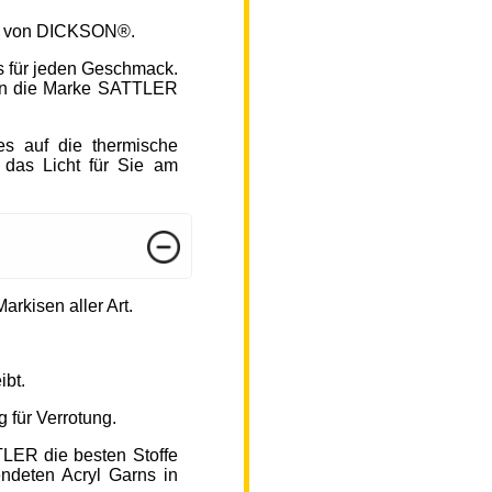
fen von DICKSON®.
s für jeden Geschmack.
hlen die Marke SATTLER
s auf die thermische
 das Licht für Sie am
arkisen aller Art.
ibt.
 für Verrotung.
TLER die besten Stoffe
endeten Acryl Garns in