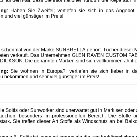
uch für den Fall, dass Sie Informationen rundum die Reparatur I
ung
: Haben Sie Zweifel; vertiefen sie sich in das Angeb
 und viel günstiger im Preis!
 schonmal von der Marke SUNBRELLA gehört. Tücher dieser M
taaten verkauft. Das Unternehmen GLEN RAVEN CUSTOM FABR
 DICKSON. Die genannten Marken sind sich vollkommen ähnlic
ung
: Sie wohnen in Europa?; vertiefen sie sich lieber in 
 bekommen und sehr viel günstiger im Preis!
 Soltis oder Sunworker sind unerwartet gut in Markisen oder al
uchen; besonders im professionellen Bereich. Die Stoffe b
tark. Sie treffen dieser Art Stoffe als Windschutz an bei Balk