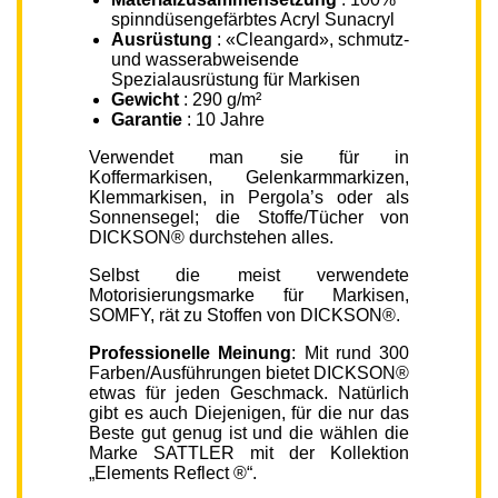
spinndüsengefärbtes Acryl Sunacryl
Ausrüstung
: «Cleangard», schmutz-
und wasserabweisende
Spezialausrüstung für Markisen
Gewicht
: 290 g/m²
Garantie
: 10 Jahre
Verwendet man sie für in
Koffermarkisen, Gelenkarmmarkizen,
Klemmarkisen, in Pergola’s oder als
Sonnensegel; die Stoffe/Tücher von
DICKSON® durchstehen alles.
Selbst die meist verwendete
Motorisierungsmarke für Markisen,
SOMFY, rät zu Stoffen von DICKSON®.
Professionelle Meinung
: Mit rund 300
Farben/Ausführungen bietet DICKSON®
etwas für jeden Geschmack. Natürlich
gibt es auch Diejenigen, für die nur das
Beste gut genug ist und die wählen die
Marke SATTLER mit der Kollektion
„Elements Reflect ®“.