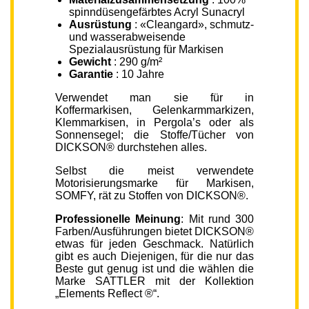
spinndüsengefärbtes Acryl Sunacryl
Ausrüstung
: «Cleangard», schmutz-
und wasserabweisende
Spezialausrüstung für Markisen
Gewicht
: 290 g/m²
Garantie
: 10 Jahre
Verwendet man sie für in
Koffermarkisen, Gelenkarmmarkizen,
Klemmarkisen, in Pergola’s oder als
Sonnensegel; die Stoffe/Tücher von
DICKSON® durchstehen alles.
Selbst die meist verwendete
Motorisierungsmarke für Markisen,
SOMFY, rät zu Stoffen von DICKSON®.
Professionelle Meinung
: Mit rund 300
Farben/Ausführungen bietet DICKSON®
etwas für jeden Geschmack. Natürlich
gibt es auch Diejenigen, für die nur das
Beste gut genug ist und die wählen die
Marke SATTLER mit der Kollektion
„Elements Reflect ®“.