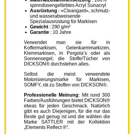
spinndüsengefärbtes Acryl Sunacryl
Ausrüstung
: «Cleangard», schmutz-
und wasserabweisende
Spezialausrüstung für Markisen
Gewicht
: 290 g/m²
Garantie
: 10 Jahre
Verwendet man sie für in
Koffermarkisen, Gelenkarmmarkizen,
Klemmarkisen, in Pergola’s oder als
Sonnensegel; die Stoffe/Tücher von
DICKSON® durchstehen alles.
Selbst die meist verwendete
Motorisierungsmarke für Markisen,
SOMFY, rät zu Stoffen von DICKSON®.
Professionelle Meinung
: Mit rund 300
Farben/Ausführungen bietet DICKSON®
etwas für jeden Geschmack. Natürlich
gibt es auch Diejenigen, für die nur das
Beste gut genug ist und die wählen die
Marke SATTLER mit der Kollektion
„Elements Reflect ®“.