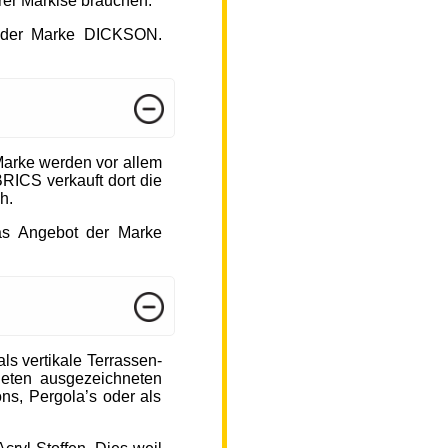
hrer Markise brauchen.
ot der Marke DICKSON.
arke werden vor allem
ICS verkauft dort die
h.
das Angebot der Marke
s vertikale Terrassen-
ieten ausgezeichneten
ons, Pergola’s oder als