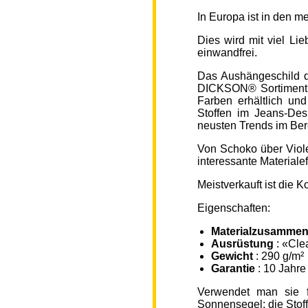
In Europa ist in den 
Dies wird mit viel L
einwandfrei.
Das Aushängeschild de
DICKSON® Sortiment „
Farben erhältlich un
Stoffen im Jeans-Des
neusten Trends im Ber
Von Schoko über Viole
interessante Material
Meistverkauft ist die
Eigenschaften:
Materialzusammen
Ausrüstung
: «Cle
Gewicht
: 290 g/m²
Garantie
: 10 Jahre
Verwendet man sie f
Sonnensegel; die Sto