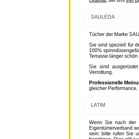
Qualität
, bei uns
viel p
SAULEDA
Tücher der Marke SAU
Sie sind speziell für
100% spinndüsengefärb
Terrasse länger schön 
Sie sind ausgerüste
Verrottung.
Professionelle Mein
gleicher Performance.
LATIM
Wenn Sie nach der 
Eigentümerverband wohn
sein: bitte rufen Sie