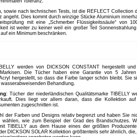
 minimalen Toleranz.
, sowie nach technischen Tests, ist die REFLECT Collection 
 angeht. Dies kommt durch winzige Stücke Aluminium innerhal
heitsprüfung mit eine „Schmerber Flüssigkeitssäule“ von 1
it ist weiter zu keiner weil ein großer Teil Sonnenstrahlung 
 auf ein Minimum beschränken.
IBELLY werden von DICKSON CONSTANT hergestellt und si
Markisen. Die Tücher haben eine Garantie von 5 Jahre
cryl hergestellt, so dass die Farbe langer schön bleibt. Sie 
nd wasserabweisenden Behandlung.
ung
: Tücher der niederländischen Qualitätsmarke TIBELLY we
kauft. Dies liegt vor allem daran, dass die Kollektion 
umenten zugeschnitten ist.
ahl der Farben und Designs relativ begrenzt und haben Sie nic
u wählen, wie zum Beispiel der Grad des Brandschutzes. W
mit TIBELLY aus dem Hause eines der größten Produzent
r DICKSON SOLAR Kollektion größtenteils sehr ähnlich, die