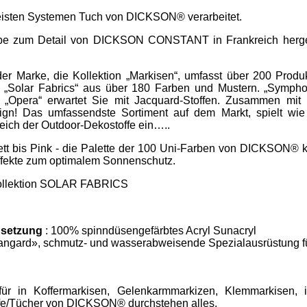
meisten Systemen Tuch von DICKSON® verarbeitet.
iebe zum Detail von DICKSON CONSTANT in Frankreich hergest
r Marke, die Kollektion „Markisen“, umfasst über 200 Produ
Solar Fabrics“ aus über 180 Farben und Mustern. „Symphon
d „Opera“ erwartet Sie mit Jacquard-Stoffen. Zusammen mit 
ign! Das umfassendste Sortiment auf dem Markt, spielt wie
eich der Outdoor-Dekostoffe ein…..
tt bis Pink - die Palette der 100 Uni-Farben von DICKSON® k
effekte zum optimalem Sonnenschutz.
 Kollektion SOLAR FABRICS
setzung
: 100% spinndüsengefärbtes Acryl Sunacryl
angard», schmutz- und wasserabweisende Spezialausrüstung f
ür in Koffermarkisen, Gelenkarmmarkizen, Klemmarkisen, i
ffe/Tücher von DICKSON® durchstehen alles.