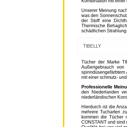
Kombination mit einer
Unserer Meinung nach
was den Sonnenschutz
der Stoff eine Dicht
Thermische Behaglichke
schädlichen Strahlung
TIBELLY
Tücher der Marke T
Außengebrauch von 
spinndüsengefärbtem A
mit einer schmutz- u
Professionelle Mein
den Niederlanden ver
niederländischen Kons
Hierdurch ist die Anz
mehrere Tucharten z
kommen die Tücher 
CONSTANT und sind de