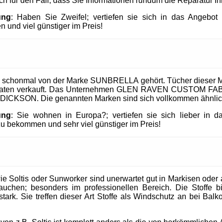
uch für den Fall, dass Sie Informationen rundum die Reparatur I
ung
: Haben Sie Zweifel; vertiefen sie sich in das Angeb
 und viel günstiger im Preis!
 schonmal von der Marke SUNBRELLA gehört. Tücher dieser M
taaten verkauft. Das Unternehmen GLEN RAVEN CUSTOM FABR
 DICKSON. Die genannten Marken sind sich vollkommen ähnlic
ung
: Sie wohnen in Europa?; vertiefen sie sich lieber in 
 bekommen und sehr viel günstiger im Preis!
 Soltis oder Sunworker sind unerwartet gut in Markisen oder al
uchen; besonders im professionellen Bereich. Die Stoffe b
tark. Sie treffen dieser Art Stoffe als Windschutz an bei Balk