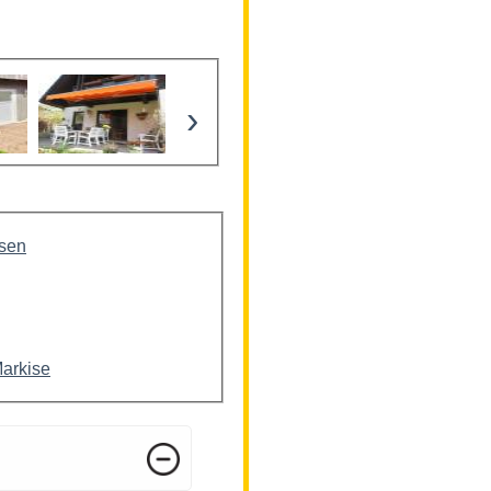
›
isen
Markise