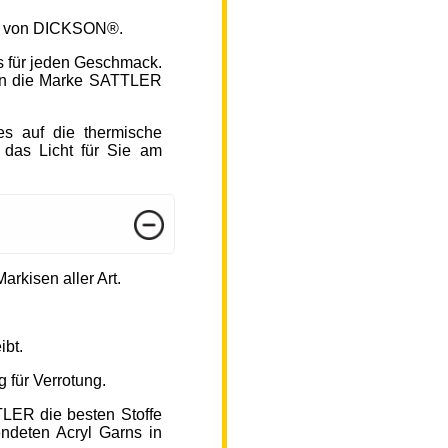
fen von DICKSON®.
s für jeden Geschmack.
hlen die Marke SATTLER
s auf die thermische
 das Licht für Sie am
arkisen aller Art.
ibt.
 für Verrotung.
TLER die besten Stoffe
endeten Acryl Garns in