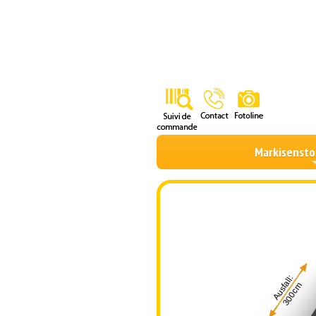
Markisensto
Ausfall:
300cm