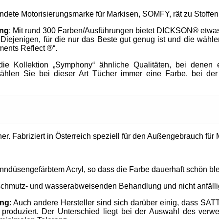
endete Motorisierungsmarke für Markisen, SOMFY, rät zu Stof
ung
: Mit rund 300 Farben/Ausführungen bietet DICKSON® etwa
h Diejenigen, für die nur das Beste gut genug ist und die wä
ments Reflect ®“.
e Kollektion „Symphony“ ähnliche Qualitäten, bei denen e
ählen Sie bei dieser Art Tücher immer eine Farbe, bei der
. Fabriziert in Österreich speziell für den Außengebrauch für M
nndüsengefärbtem Acryl, so dass die Farbe dauerhaft schön ble
 schmutz- und wasserabweisenden Behandlung und nicht anfällig
ung
: Auch andere Hersteller sind sich darüber einig, dass SAT
produziert. Der Unterschied liegt bei der Auswahl des verw