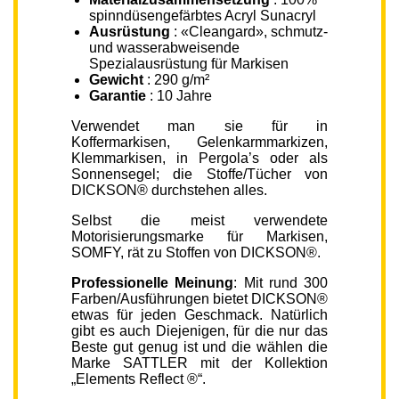
spinndüsengefärbtes Acryl Sunacryl
Ausrüstung
: «Cleangard», schmutz-
und wasserabweisende
Spezialausrüstung für Markisen
Gewicht
: 290 g/m²
Garantie
: 10 Jahre
Verwendet man sie für in
Koffermarkisen, Gelenkarmmarkizen,
Klemmarkisen, in Pergola’s oder als
Sonnensegel; die Stoffe/Tücher von
DICKSON® durchstehen alles.
Selbst die meist verwendete
Motorisierungsmarke für Markisen,
SOMFY, rät zu Stoffen von DICKSON®.
Professionelle Meinung
: Mit rund 300
Farben/Ausführungen bietet DICKSON®
etwas für jeden Geschmack. Natürlich
gibt es auch Diejenigen, für die nur das
Beste gut genug ist und die wählen die
Marke SATTLER mit der Kollektion
„Elements Reflect ®“.