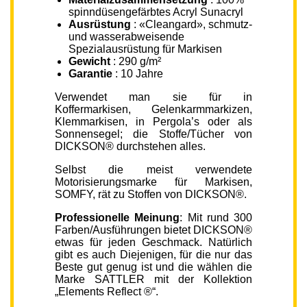
spinndüsengefärbtes Acryl Sunacryl
Ausrüstung
: «Cleangard», schmutz-
und wasserabweisende
Spezialausrüstung für Markisen
Gewicht
: 290 g/m²
Garantie
: 10 Jahre
Verwendet man sie für in
Koffermarkisen, Gelenkarmmarkizen,
Klemmarkisen, in Pergola’s oder als
Sonnensegel; die Stoffe/Tücher von
DICKSON® durchstehen alles.
Selbst die meist verwendete
Motorisierungsmarke für Markisen,
SOMFY, rät zu Stoffen von DICKSON®.
Professionelle Meinung
: Mit rund 300
Farben/Ausführungen bietet DICKSON®
etwas für jeden Geschmack. Natürlich
gibt es auch Diejenigen, für die nur das
Beste gut genug ist und die wählen die
Marke SATTLER mit der Kollektion
„Elements Reflect ®“.