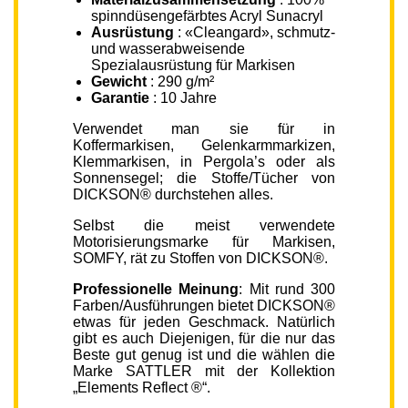
spinndüsengefärbtes Acryl Sunacryl
Ausrüstung
: «Cleangard», schmutz-
und wasserabweisende
Spezialausrüstung für Markisen
Gewicht
: 290 g/m²
Garantie
: 10 Jahre
Verwendet man sie für in
Koffermarkisen, Gelenkarmmarkizen,
Klemmarkisen, in Pergola’s oder als
Sonnensegel; die Stoffe/Tücher von
DICKSON® durchstehen alles.
Selbst die meist verwendete
Motorisierungsmarke für Markisen,
SOMFY, rät zu Stoffen von DICKSON®.
Professionelle Meinung
: Mit rund 300
Farben/Ausführungen bietet DICKSON®
etwas für jeden Geschmack. Natürlich
gibt es auch Diejenigen, für die nur das
Beste gut genug ist und die wählen die
Marke SATTLER mit der Kollektion
„Elements Reflect ®“.