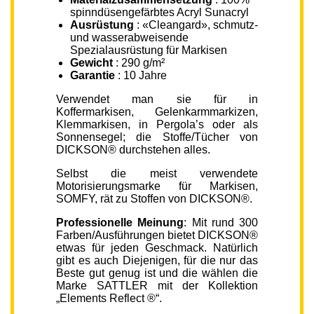
spinndüsengefärbtes Acryl Sunacryl
Ausrüstung
: «Cleangard», schmutz-
und wasserabweisende
Spezialausrüstung für Markisen
Gewicht
: 290 g/m²
Garantie
: 10 Jahre
Verwendet man sie für in
Koffermarkisen, Gelenkarmmarkizen,
Klemmarkisen, in Pergola’s oder als
Sonnensegel; die Stoffe/Tücher von
DICKSON® durchstehen alles.
Selbst die meist verwendete
Motorisierungsmarke für Markisen,
SOMFY, rät zu Stoffen von DICKSON®.
Professionelle Meinung
: Mit rund 300
Farben/Ausführungen bietet DICKSON®
etwas für jeden Geschmack. Natürlich
gibt es auch Diejenigen, für die nur das
Beste gut genug ist und die wählen die
Marke SATTLER mit der Kollektion
„Elements Reflect ®“.