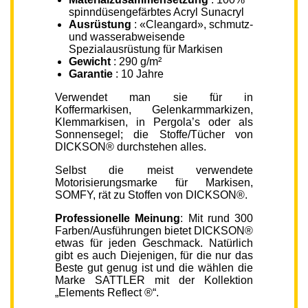
spinndüsengefärbtes Acryl Sunacryl
Ausrüstung
: «Cleangard», schmutz-
und wasserabweisende
Spezialausrüstung für Markisen
Gewicht
: 290 g/m²
Garantie
: 10 Jahre
Verwendet man sie für in
Koffermarkisen, Gelenkarmmarkizen,
Klemmarkisen, in Pergola’s oder als
Sonnensegel; die Stoffe/Tücher von
DICKSON® durchstehen alles.
Selbst die meist verwendete
Motorisierungsmarke für Markisen,
SOMFY, rät zu Stoffen von DICKSON®.
Professionelle Meinung
: Mit rund 300
Farben/Ausführungen bietet DICKSON®
etwas für jeden Geschmack. Natürlich
gibt es auch Diejenigen, für die nur das
Beste gut genug ist und die wählen die
Marke SATTLER mit der Kollektion
„Elements Reflect ®“.