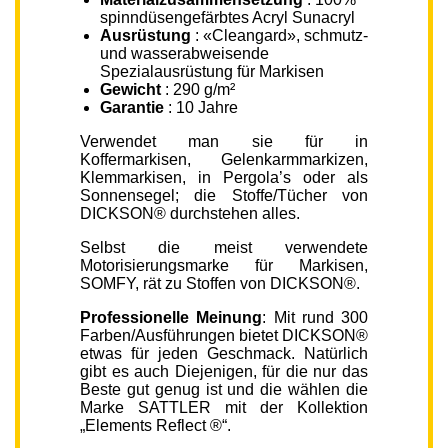
spinndüsengefärbtes Acryl Sunacryl
Ausrüstung
: «Cleangard», schmutz-
und wasserabweisende
Spezialausrüstung für Markisen
Gewicht
: 290 g/m²
Garantie
: 10 Jahre
Verwendet man sie für in
Koffermarkisen, Gelenkarmmarkizen,
Klemmarkisen, in Pergola’s oder als
Sonnensegel; die Stoffe/Tücher von
DICKSON® durchstehen alles.
Selbst die meist verwendete
Motorisierungsmarke für Markisen,
SOMFY, rät zu Stoffen von DICKSON®.
Professionelle Meinung
: Mit rund 300
Farben/Ausführungen bietet DICKSON®
etwas für jeden Geschmack. Natürlich
gibt es auch Diejenigen, für die nur das
Beste gut genug ist und die wählen die
Marke SATTLER mit der Kollektion
„Elements Reflect ®“.