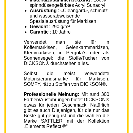
spinndüsengefärbtes Acryl Sunacryl
Ausrüstung
: «Cleangard», schmutz-
und wasserabweisende
Spezialausrüstung für Markisen
Gewicht
: 290 g/m²
Garantie
: 10 Jahre
Verwendet man sie für in
Koffermarkisen, Gelenkarmmarkizen,
Klemmarkisen, in Pergola’s oder als
Sonnensegel; die Stoffe/Tücher von
DICKSON® durchstehen alles.
Selbst die meist verwendete
Motorisierungsmarke für Markisen,
SOMFY, rät zu Stoffen von DICKSON®.
Professionelle Meinung
: Mit rund 300
Farben/Ausführungen bietet DICKSON®
etwas für jeden Geschmack. Natürlich
gibt es auch Diejenigen, für die nur das
Beste gut genug ist und die wählen die
Marke SATTLER mit der Kollektion
„Elements Reflect ®“.