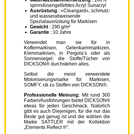
spinndüsengefärbtes Acryl Sunacryl
Ausrüstung
: «Cleangard», schmutz-
und wasserabweisende
Spezialausrüstung für Markisen
Gewicht
: 290 g/m²
Garantie
: 10 Jahre
Verwendet man sie für in
Koffermarkisen, Gelenkarmmarkizen,
Klemmarkisen, in Pergola’s oder als
Sonnensegel; die Stoffe/Tücher von
DICKSON® durchstehen alles.
Selbst die meist verwendete
Motorisierungsmarke für Markisen,
SOMFY, rät zu Stoffen von DICKSON®.
Professionelle Meinung
: Mit rund 300
Farben/Ausführungen bietet DICKSON®
etwas für jeden Geschmack. Natürlich
gibt es auch Diejenigen, für die nur das
Beste gut genug ist und die wählen die
Marke SATTLER mit der Kollektion
„Elements Reflect ®“.