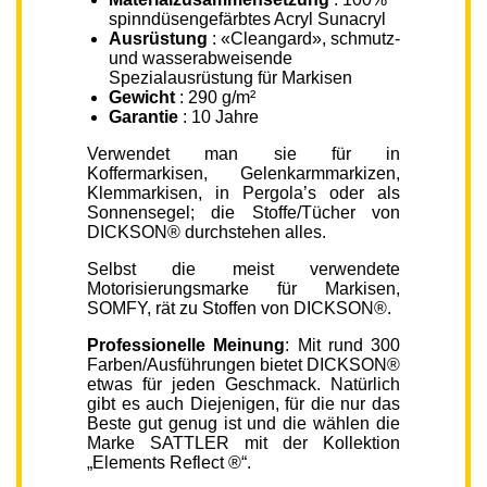
spinndüsengefärbtes Acryl Sunacryl
Ausrüstung
: «Cleangard», schmutz-
und wasserabweisende
Spezialausrüstung für Markisen
Gewicht
: 290 g/m²
Garantie
: 10 Jahre
Verwendet man sie für in
Koffermarkisen, Gelenkarmmarkizen,
Klemmarkisen, in Pergola’s oder als
Sonnensegel; die Stoffe/Tücher von
DICKSON® durchstehen alles.
Selbst die meist verwendete
Motorisierungsmarke für Markisen,
SOMFY, rät zu Stoffen von DICKSON®.
Professionelle Meinung
: Mit rund 300
Farben/Ausführungen bietet DICKSON®
etwas für jeden Geschmack. Natürlich
gibt es auch Diejenigen, für die nur das
Beste gut genug ist und die wählen die
Marke SATTLER mit der Kollektion
„Elements Reflect ®“.