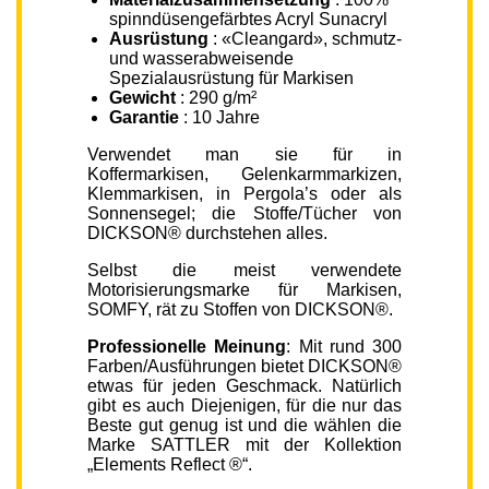
spinndüsengefärbtes Acryl Sunacryl
Ausrüstung
: «Cleangard», schmutz-
und wasserabweisende
Spezialausrüstung für Markisen
Gewicht
: 290 g/m²
Garantie
: 10 Jahre
Verwendet man sie für in
Koffermarkisen, Gelenkarmmarkizen,
Klemmarkisen, in Pergola’s oder als
Sonnensegel; die Stoffe/Tücher von
DICKSON® durchstehen alles.
Selbst die meist verwendete
Motorisierungsmarke für Markisen,
SOMFY, rät zu Stoffen von DICKSON®.
Professionelle Meinung
: Mit rund 300
Farben/Ausführungen bietet DICKSON®
etwas für jeden Geschmack. Natürlich
gibt es auch Diejenigen, für die nur das
Beste gut genug ist und die wählen die
Marke SATTLER mit der Kollektion
„Elements Reflect ®“.