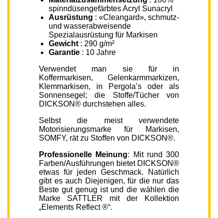
spinndüsengefärbtes Acryl Sunacryl
Ausrüstung
: «Cleangard», schmutz-
und wasserabweisende
Spezialausrüstung für Markisen
Gewicht
: 290 g/m²
Garantie
: 10 Jahre
Verwendet man sie für in
Koffermarkisen, Gelenkarmmarkizen,
Klemmarkisen, in Pergola’s oder als
Sonnensegel; die Stoffe/Tücher von
DICKSON® durchstehen alles.
Selbst die meist verwendete
Motorisierungsmarke für Markisen,
SOMFY, rät zu Stoffen von DICKSON®.
Professionelle Meinung
: Mit rund 300
Farben/Ausführungen bietet DICKSON®
etwas für jeden Geschmack. Natürlich
gibt es auch Diejenigen, für die nur das
Beste gut genug ist und die wählen die
Marke SATTLER mit der Kollektion
„Elements Reflect ®“.