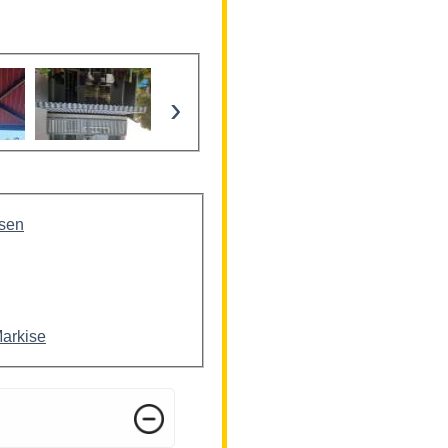
›
isen
Markise