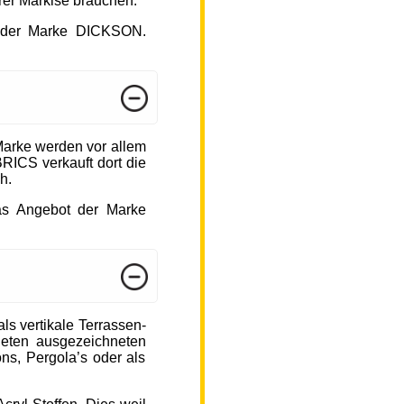
hrer Markise brauchen.
ot der Marke DICKSON.
arke werden vor allem
ICS verkauft dort die
h.
das Angebot der Marke
s vertikale Terrassen-
ieten ausgezeichneten
ons, Pergola’s oder als