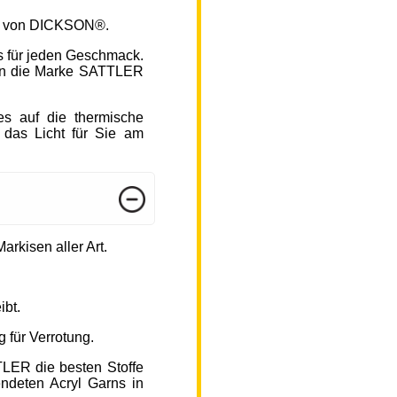
fen von DICKSON®.
s für jeden Geschmack.
hlen die Marke SATTLER
s auf die thermische
 das Licht für Sie am
arkisen aller Art.
ibt.
 für Verrotung.
TLER die besten Stoffe
endeten Acryl Garns in