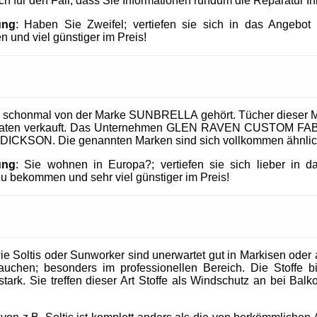
uch für den Fall, dass Sie Informationen rundum die Reparatur I
ung
: Haben Sie Zweifel; vertiefen sie sich in das Angeb
 und viel günstiger im Preis!
 schonmal von der Marke SUNBRELLA gehört. Tücher dieser M
taaten verkauft. Das Unternehmen GLEN RAVEN CUSTOM FABR
 DICKSON. Die genannten Marken sind sich vollkommen ähnlic
ung
: Sie wohnen in Europa?; vertiefen sie sich lieber in 
 bekommen und sehr viel günstiger im Preis!
 Soltis oder Sunworker sind unerwartet gut in Markisen oder al
uchen; besonders im professionellen Bereich. Die Stoffe b
tark. Sie treffen dieser Art Stoffe als Windschutz an bei Balk