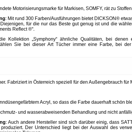
endete Motorisierungsmarke für Markisen, SOMFY, rät zu Stof
ung
: Mit rund 300 Farben/Ausführungen bietet DICKSON® etwa
h Diejenigen, für die nur das Beste gut genug ist und die wä
ments Reflect ®“.
e Kollektion „Symphony“ ähnliche Qualitäten, bei denen e
ählen Sie bei dieser Art Tücher immer eine Farbe, bei der
. Fabriziert in Österreich speziell für den Außengebrauch für M
nndüsengefärbtem Acryl, so dass die Farbe dauerhaft schön ble
 schmutz- und wasserabweisenden Behandlung und nicht anfällig
ung
: Auch andere Hersteller sind sich darüber einig, dass SAT
produziert. Der Unterschied liegt bei der Auswahl des verw