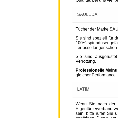
Qualität
, bei uns
viel p
SAULEDA
Tücher der Marke SAU
Sie sind speziell für
100% spinndüsengefärb
Terrasse länger schön 
Sie sind ausgerüste
Verrottung.
Professionelle Mein
gleicher Performance.
LATIM
Wenn Sie nach der 
Eigentümerverband wohn
sein: bitte rufen Sie