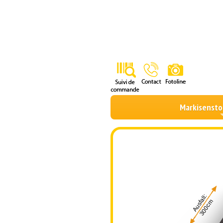
Markisensto
Ausfall:
300cm