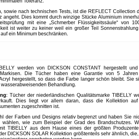
 minimalen Toleranz.
, sowie nach technischen Tests, ist die REFLECT Collection 
 angeht. Dies kommt durch winzige Stücke Aluminium innerhal
heitsprüfung mit eine „Schmerber Flüssigkeitssäule“ von 1
it ist weiter zu keiner weil ein großer Teil Sonnenstrahlung 
 auf ein Minimum beschränken.
IBELLY werden von DICKSON CONSTANT hergestellt und si
Markisen. Die Tücher haben eine Garantie von 5 Jahre
cryl hergestellt, so dass die Farbe langer schön bleibt. Sie 
nd wasserabweisenden Behandlung.
ung
: Tücher der niederländischen Qualitätsmarke TIBELLY we
kauft. Dies liegt vor allem daran, dass die Kollektion 
umenten zugeschnitten ist.
ahl der Farben und Designs relativ begrenzt und haben Sie nic
u wählen, wie zum Beispiel der Grad des Brandschutzes. W
mit TIBELLY aus dem Hause eines der größten Produzent
r DICKSON SOLAR Kollektion größtenteils sehr ähnlich, die