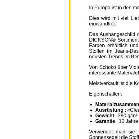
In Europa ist in den 
Dies wird mit viel L
einwandfrei.
Das Aushängeschild de
DICKSON® Sortiment „
Farben erhältlich un
Stoffen im Jeans-Des
neusten Trends im Ber
Von Schoko über Viole
interessante Material
Meistverkauft ist die
Eigenschaften:
Materialzusammen
Ausrüstung
: «Cle
Gewicht
: 290 g/m²
Garantie
: 10 Jahre
Verwendet man sie f
Sonnensegel; die Sto