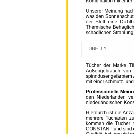
Kombination mit einer
Unserer Meinung nach
was den Sonnenschutz
der Stoff eine Dicht
Thermische Behaglichke
schädlichen Strahlung
TIBELLY
Tücher der Marke T
Außengebrauch von 
spinndüsengefärbtem A
mit einer schmutz- u
Professionelle Mein
den Niederlanden ver
niederländischen Kons
Hierdurch ist die Anz
mehrere Tucharten z
kommen die Tücher 
CONSTANT und sind de