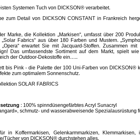
meisten Systemen Tuch von DICKSON® verarbeitet.
iebe zum Detail von DICKSON CONSTANT in Frankreich hergest
r Marke, die Kollektion „Markisen“, umfasst über 200 Produ
Solar Fabrics“ aus über 180 Farben und Mustern. „Symphon
d „Opera“ erwartet Sie mit Jacquard-Stoffen. Zusammen mit 
ign! Das umfassendste Sortiment auf dem Markt, spielt wie
eich der Outdoor-Dekostoffe ein…..
tt bis Pink - die Palette der 100 Uni-Farben von DICKSON® k
effekte zum optimalem Sonnenschutz.
 Kollektion SOLAR FABRICS
setzung
: 100% spinndüsengefärbtes Acryl Sunacryl
angard», schmutz- und wasserabweisende Spezialausrüstung f
ür in Koffermarkisen, Gelenkarmmarkizen, Klemmarkisen, i
ffe/Tücher von DICKSON® durchstehen alles.