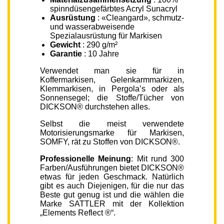
spinndüsengefärbtes Acryl Sunacryl
Ausrüstung
: «Cleangard», schmutz-
und wasserabweisende
Spezialausrüstung für Markisen
Gewicht
: 290 g/m²
Garantie
: 10 Jahre
Verwendet man sie für in
Koffermarkisen, Gelenkarmmarkizen,
Klemmarkisen, in Pergola’s oder als
Sonnensegel; die Stoffe/Tücher von
DICKSON® durchstehen alles.
Selbst die meist verwendete
Motorisierungsmarke für Markisen,
SOMFY, rät zu Stoffen von DICKSON®.
Professionelle Meinung
: Mit rund 300
Farben/Ausführungen bietet DICKSON®
etwas für jeden Geschmack. Natürlich
gibt es auch Diejenigen, für die nur das
Beste gut genug ist und die wählen die
Marke SATTLER mit der Kollektion
„Elements Reflect ®“.