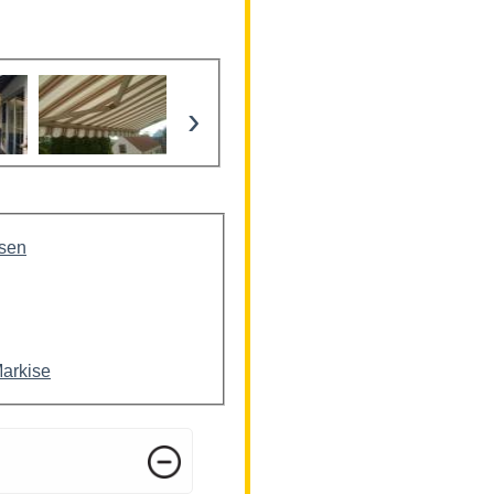
›
isen
Markise