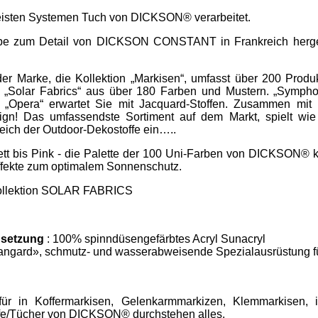
meisten Systemen Tuch von DICKSON® verarbeitet.
iebe zum Detail von DICKSON CONSTANT in Frankreich hergest
r Marke, die Kollektion „Markisen“, umfasst über 200 Produ
Solar Fabrics“ aus über 180 Farben und Mustern. „Symphon
d „Opera“ erwartet Sie mit Jacquard-Stoffen. Zusammen mit 
ign! Das umfassendste Sortiment auf dem Markt, spielt wie
eich der Outdoor-Dekostoffe ein…..
tt bis Pink - die Palette der 100 Uni-Farben von DICKSON® k
effekte zum optimalem Sonnenschutz.
 Kollektion SOLAR FABRICS
setzung
: 100% spinndüsengefärbtes Acryl Sunacryl
angard», schmutz- und wasserabweisende Spezialausrüstung f
ür in Koffermarkisen, Gelenkarmmarkizen, Klemmarkisen, i
ffe/Tücher von DICKSON® durchstehen alles.