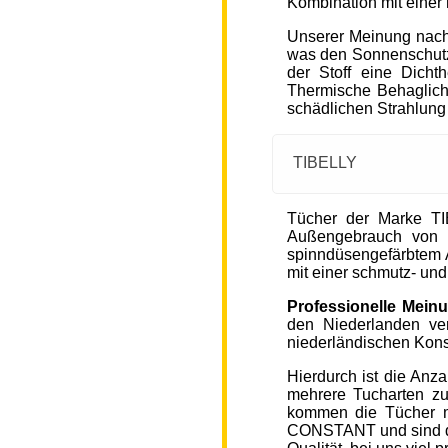
Kombination mit einer
Unserer Meinung nach
was den Sonnenschutz
der Stoff eine Dicht
Thermische Behaglichke
schädlichen Strahlung
TIBELLY
Tücher der Marke T
Außengebrauch von 
spinndüsengefärbtem A
mit einer schmutz- u
Professionelle Mein
den Niederlanden ver
niederländischen Kons
Hierdurch ist die Anz
mehrere Tucharten z
kommen die Tücher 
CONSTANT und sind de