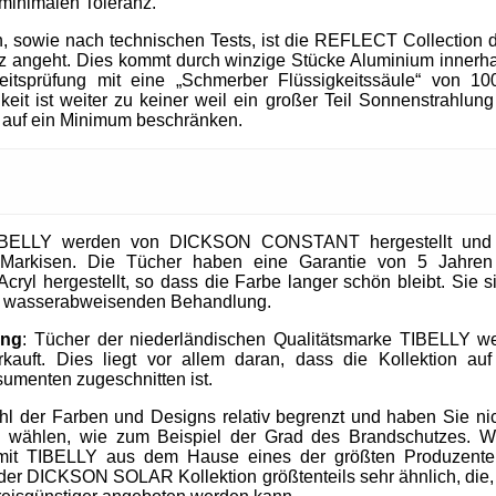
 minimalen Toleranz.
, sowie nach technischen Tests, ist die REFLECT Collection 
 angeht. Dies kommt durch winzige Stücke Aluminium innerhal
heitsprüfung mit eine „Schmerber Flüssigkeitssäule“ von 1
it ist weiter zu keiner weil ein großer Teil Sonnenstrahlung 
 auf ein Minimum beschränken.
IBELLY werden von DICKSON CONSTANT hergestellt und si
Markisen. Die Tücher haben eine Garantie von 5 Jahre
cryl hergestellt, so dass die Farbe langer schön bleibt. Sie 
nd wasserabweisenden Behandlung.
ung
: Tücher der niederländischen Qualitätsmarke TIBELLY we
kauft. Dies liegt vor allem daran, dass die Kollektion 
umenten zugeschnitten ist.
ahl der Farben und Designs relativ begrenzt und haben Sie nic
u wählen, wie zum Beispiel der Grad des Brandschutzes. W
mit TIBELLY aus dem Hause eines der größten Produzent
r DICKSON SOLAR Kollektion größtenteils sehr ähnlich, die