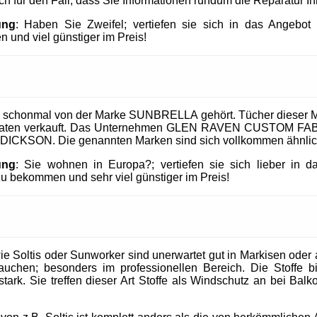
uch für den Fall, dass Sie Informationen rundum die Reparatur I
ung
: Haben Sie Zweifel; vertiefen sie sich in das Angeb
 und viel günstiger im Preis!
 schonmal von der Marke SUNBRELLA gehört. Tücher dieser M
taaten verkauft. Das Unternehmen GLEN RAVEN CUSTOM FABR
 DICKSON. Die genannten Marken sind sich vollkommen ähnlic
ung
: Sie wohnen in Europa?; vertiefen sie sich lieber in 
 bekommen und sehr viel günstiger im Preis!
 Soltis oder Sunworker sind unerwartet gut in Markisen oder al
uchen; besonders im professionellen Bereich. Die Stoffe b
tark. Sie treffen dieser Art Stoffe als Windschutz an bei Balk