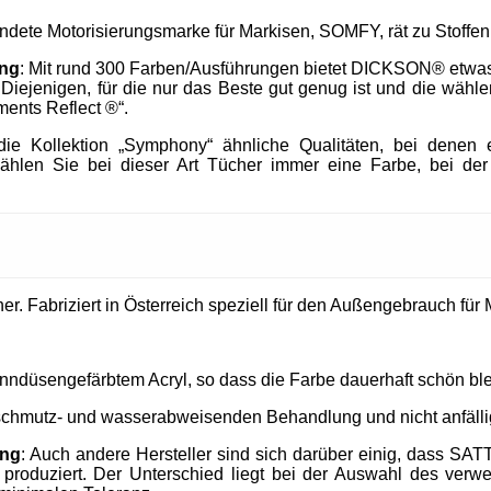
endete Motorisierungsmarke für Markisen, SOMFY, rät zu Stof
ung
: Mit rund 300 Farben/Ausführungen bietet DICKSON® etwa
h Diejenigen, für die nur das Beste gut genug ist und die wä
ments Reflect ®“.
e Kollektion „Symphony“ ähnliche Qualitäten, bei denen e
ählen Sie bei dieser Art Tücher immer eine Farbe, bei der
. Fabriziert in Österreich speziell für den Außengebrauch für M
nndüsengefärbtem Acryl, so dass die Farbe dauerhaft schön ble
 schmutz- und wasserabweisenden Behandlung und nicht anfällig
ung
: Auch andere Hersteller sind sich darüber einig, dass SAT
produziert. Der Unterschied liegt bei der Auswahl des verw