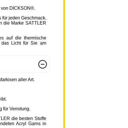
fen von DICKSON®.
s für jeden Geschmack.
hlen die Marke SATTLER
s auf die thermische
 das Licht für Sie am
arkisen aller Art.
ibt.
 für Verrotung.
TLER die besten Stoffe
endeten Acryl Garns in