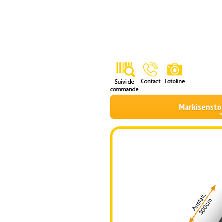
Markisensto
Ausfall:
300cm