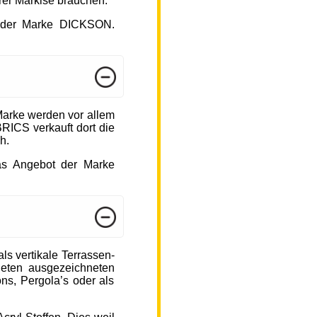
hrer Markise brauchen.
ot der Marke DICKSON.
arke werden vor allem
ICS verkauft dort die
h.
das Angebot der Marke
s vertikale Terrassen-
ieten ausgezeichneten
ons, Pergola’s oder als