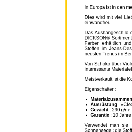
In Europa ist in den 
Dies wird mit viel L
einwandfrei.
Das Aushängeschild de
DICKSON® Sortiment „
Farben erhältlich un
Stoffen im Jeans-Des
neusten Trends im Ber
Von Schoko über Viole
interessante Material
Meistverkauft ist die
Eigenschaften:
Materialzusammen
Ausrüstung
: «Cle
Gewicht
: 290 g/m²
Garantie
: 10 Jahre
Verwendet man sie f
Sonnensegel; die Sto