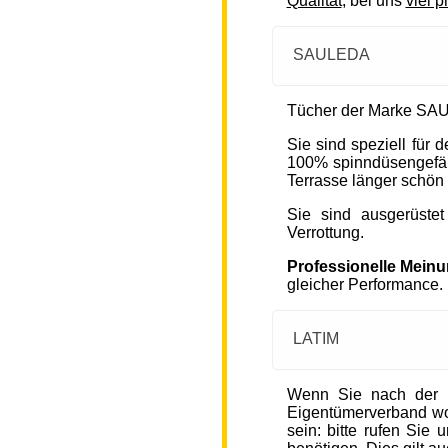
Qualität
, bei uns
viel p
SAULEDA
Tücher der Marke SAU
Sie sind speziell für
100% spinndüsengefärb
Terrasse länger schön 
Sie sind ausgerüste
Verrottung.
Professionelle Mein
gleicher Performance.
LATIM
Wenn Sie nach der 
Eigentümerverband wohn
sein: bitte rufen Sie