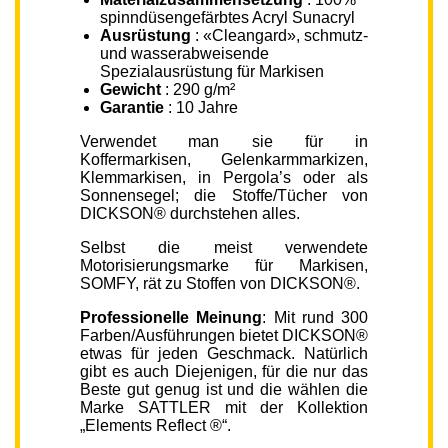
spinndüsengefärbtes Acryl Sunacryl
Ausrüstung
: «Cleangard», schmutz-
und wasserabweisende
Spezialausrüstung für Markisen
Gewicht
: 290 g/m²
Garantie
: 10 Jahre
Verwendet man sie für in
Koffermarkisen, Gelenkarmmarkizen,
Klemmarkisen, in Pergola’s oder als
Sonnensegel; die Stoffe/Tücher von
DICKSON® durchstehen alles.
Selbst die meist verwendete
Motorisierungsmarke für Markisen,
SOMFY, rät zu Stoffen von DICKSON®.
Professionelle Meinung
: Mit rund 300
Farben/Ausführungen bietet DICKSON®
etwas für jeden Geschmack. Natürlich
gibt es auch Diejenigen, für die nur das
Beste gut genug ist und die wählen die
Marke SATTLER mit der Kollektion
„Elements Reflect ®“.