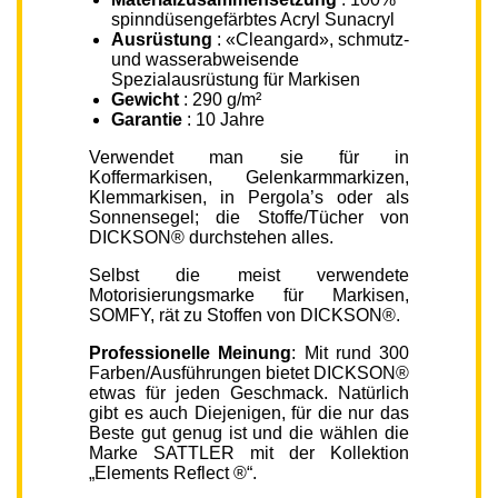
spinndüsengefärbtes Acryl Sunacryl
Ausrüstung
: «Cleangard», schmutz-
und wasserabweisende
Spezialausrüstung für Markisen
Gewicht
: 290 g/m²
Garantie
: 10 Jahre
Verwendet man sie für in
Koffermarkisen, Gelenkarmmarkizen,
Klemmarkisen, in Pergola’s oder als
Sonnensegel; die Stoffe/Tücher von
DICKSON® durchstehen alles.
Selbst die meist verwendete
Motorisierungsmarke für Markisen,
SOMFY, rät zu Stoffen von DICKSON®.
Professionelle Meinung
: Mit rund 300
Farben/Ausführungen bietet DICKSON®
etwas für jeden Geschmack. Natürlich
gibt es auch Diejenigen, für die nur das
Beste gut genug ist und die wählen die
Marke SATTLER mit der Kollektion
„Elements Reflect ®“.