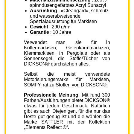
spinndüsengefärbtes Acryl Sunacryl
Ausrüstung
: «Cleangard», schmutz-
und wasserabweisende
Spezialausrüstung für Markisen
Gewicht
: 290 g/m²
Garantie
: 10 Jahre
Verwendet man sie für in
Koffermarkisen, Gelenkarmmarkizen,
Klemmarkisen, in Pergola’s oder als
Sonnensegel; die Stoffe/Tücher von
DICKSON® durchstehen alles.
Selbst die meist verwendete
Motorisierungsmarke für Markisen,
SOMFY, rät zu Stoffen von DICKSON®.
Professionelle Meinung
: Mit rund 300
Farben/Ausführungen bietet DICKSON®
etwas für jeden Geschmack. Natürlich
gibt es auch Diejenigen, für die nur das
Beste gut genug ist und die wählen die
Marke SATTLER mit der Kollektion
„Elements Reflect ®“.